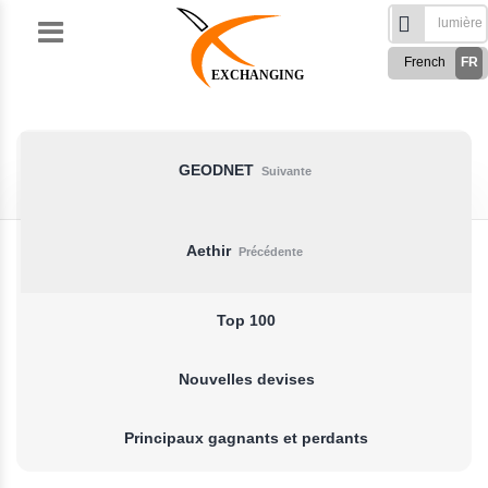
Skip
to
French
FR
content
EXCHANGING
English
EN
Türkçe
TR
Русский
RU
GEODNET
Suivante
German
DE
Spanish
ES
Aethir
Précédente
فارسی
FA
العربی
AR
Top 100
Nouvelles devises
Principaux gagnants et perdants