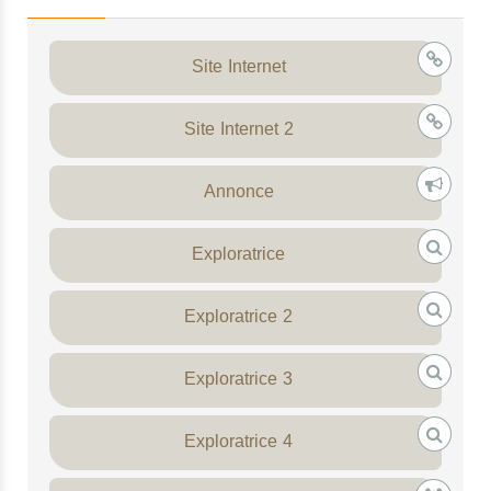
Elrond est de 2,743,134 $. Avec les prix actuels, la
capitalisation boursière du Elrond (la valeur de tous
Site Internet
les Elronds en circulation) est de 82,258,943 $, soit 0
% du marché de la crypto-monnaie. Sur cette page,
vous pouvez trouver des données complètes sur les
Site Internet 2
Elronds et des tableaux de prix des principaux
échanges. Veuillez écrire vos commentaires sur le
Annonce
Elrond ou d'autres crypto-monnaies dans la section
inférieure de cette page.
Exploratrice
Exploratrice 2
Exploratrice 3
Exploratrice 4