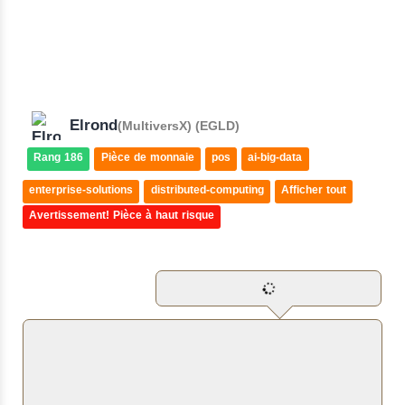
Elrond
(MultiversX) (EGLD)
Rang 186
Pièce de monnaie
pos
ai-big-data
enterprise-solutions
distributed-computing
Afficher tout
Avertissement! Pièce à haut risque