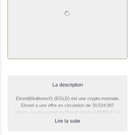
La description
Elrond(MultiversX) (EGLD) est une crypto-monnaie.
Elrond a une offre en circulation de 30,524,087
pièces. Le prix actuel du Elrond est de 2.69489 $, ce
qui est en hausse de 0.81 % par rapport à il y a 24
Lire la suite
heures. Le volume total des transactions des
dernières 24 heures où un côté du commerce a été le