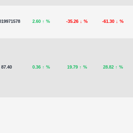
019971578
2.60
↑
%
-35.26
↓
%
-61.30
↓
%
87.40
0.36
↑
%
19.79
↑
%
28.82
↑
%