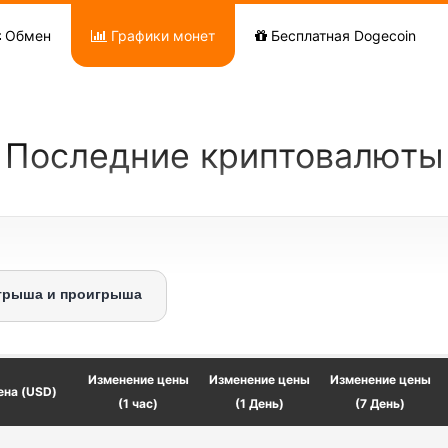
Обмен
Графики монет
Бесплатная Dogecoin
Последние криптовалюты
грыша и проигрыша
Изменение цены
Изменение цены
Изменение цены
ена (USD)
(1 час)
(1 День)
(7 День)