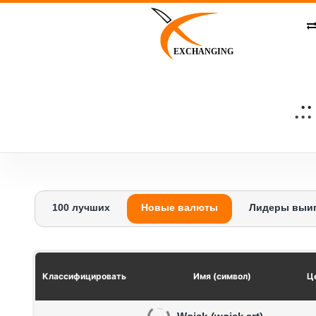
Skip
to
content
EXCHANGING
100 лучших
Новые валюты
Лидеры выи
Классифицировать
Имя (символ)
Ц