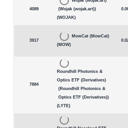
Wojak (wojak.art)
4089
(Wojak (wojak.art))
0.0
(WOJAK)
MowCat
(MowCat)
3917
0.0
(MOW)
Roundhill Photonics &
Optics ETF (Derivatives)
7884
(Roundhill Photonics &
Optics ETF (Derivatives))
(LYTE)