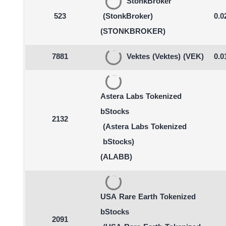
StonkBroker
523
(StonkBroker)
0.0
(STONKBROKER)
7881
Vektes
(Vektes)
(VEK)
0.0
Astera Labs Tokenized
bStocks
2132
(Astera Labs Tokenized
bStocks)
(ALABB)
USA Rare Earth Tokenized
bStocks
2091