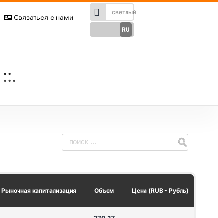
Связаться с нами
RU
Русский
English
EN
Türkçe
TR
German
DE
French
FR
Spanish
ES
فارسی
FA
العربی
AR
Рыночная капитализация
Объем
Цена (RUB - Рубль)