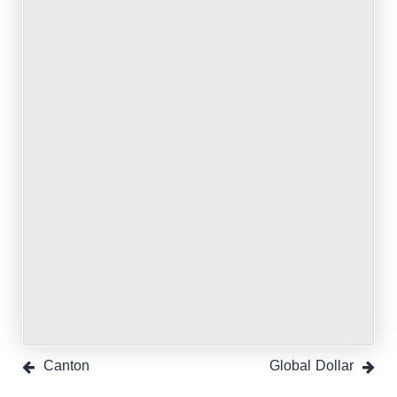
Cryptocurrency
Full List
&
Cryptocurrency
Price
Canton
Global Dollar
Charts –