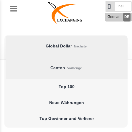
Skip
to
German
DE
content
EXCHANGING
English
EN
Türkçe
TR
Русский
RU
Global Dollar
Nächste
French
FR
Spanish
ES
Canton
Vorherige
فارسی
FA
العربی
AR
Top 100
Neue Währungen
Top Gewinner und Verlierer