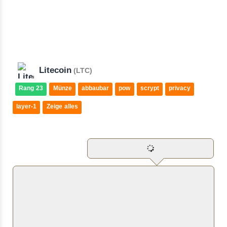
Litecoin
(LTC)
Rang 23
Münze
abbaubar
pow
scrypt
privacy
layer-1
Zeige alles