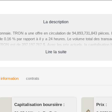
La description
naie. TRON a une offre en circulation de 94,893,731,843 pièces. 
e 0.16 % par rapport à il y a 24 heures. Le volume total des trans
ON est de 397,197,767 $. Avec les prix actuels, la capitalisation
 est de 31,048,213,000 $, soit 1.41 % du marché de la crypto-monna
Lire la suite
r les TRONs et des tableaux de prix des principaux échanges. Veu
ON ou d'autres crypto-monnaies dans la section inférieure de cette
information
contrats
Capitalisation boursière :
Prix :