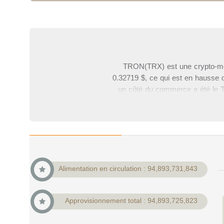
TRON(TRX) est une crypto-mon
0.32719 $, ce qui est en hausse d
un côté du commerce a été le TR
tous les TRONs en circulation)
trouver des données complètes su
le TR
Alimentation en circulation : 94,893,731,843
Approvisionnement total : 94,893,725,823