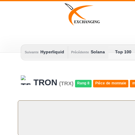
Skip
to
content
EXCHANGING
Hyperliquid
Solana
Top 100
Suivante
Précédente
TRON
(TRX)
Rang 8
Pièce de monnaie
m