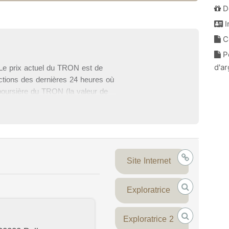
D
I
Co
Po
d'a
Le prix actuel du TRON est de
actions des dernières 24 heures où
 boursière du TRON (la valeur de
ie. Sur cette page, vous pouvez
illez écrire vos commentaires sur
 page.
Site Internet
Exploratrice
Exploratrice 2