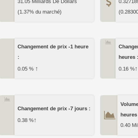
31.05 Milliards De Dollars
0.32718
(1.37% du marché)
(
0.2830
Changement de prix -1 heure
Changem
:
heures 
↑
↑
0.05
%
0.16
%
Volume
Changement de prix -7 jours :
heures 
↑
0.38
%
0.40 Mi