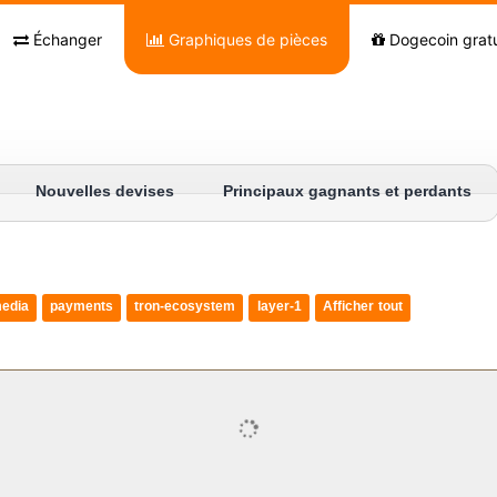
Échanger
Graphiques de pièces
Dogecoin gratu
Nouvelles devises
Principaux gagnants et perdants
edia
payments
tron-ecosystem
layer-1
Afficher tout