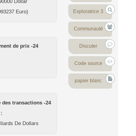
90000
Dollar
093237
Euro)
Exploratrice 3
Communauté
ent de prix -24
Discuter
:
Code source
papier blanc
 des transactions -24
:
lliards De Dollars