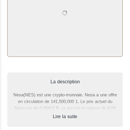
La description
Nesa(NES) est une crypto-monnaie. Nesa a une offre
en circulation de 141,500,000 1. Le prix actuel du
Nesa est de 0.20412 $, ce qui est en baisse de 0.09
% par rapport à il y a 24 heures. Le volume total des
Lire la suite
transactions des dernières 24 heures où un côté du
commerce a été le Nesa est de 12,390,381 $. Avec