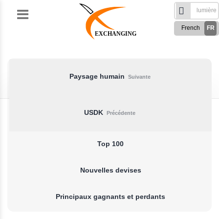
Skip
to
French
FR
content
EXCHANGING
English
EN
Türkçe
TR
Русский
RU
Paysage humain
Suivante
German
DE
Spanish
ES
USDK
Précédente
فارسی
FA
العربی
AR
Top 100
Nouvelles devises
Principaux gagnants et perdants