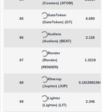
(Cosmos)
(ATOM)
GateToken
65
6.695
(GateToken)
(GT)
Audiera
66
2.126
(Audiera)
(BEAT)
Render
67
(Render)
1.3218
(RENDER)
Юпитер
68
0.1815981564
(Jupiter)
(JUP)
Lighter
69
2.346
(Lighter)
(LIT)