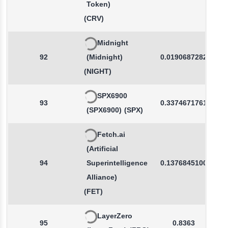
Token)
(CRV)
Midnight
92
(Midnight)
0.0190687282
(NIGHT)
SPX6900
93
0.3374671761
(SPX6900)
(SPX)
Fetch.ai
(Artificial
94
Superintelligence
0.1376845100
Alliance)
(FET)
LayerZero
95
0.8363