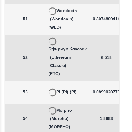
Worldcoin
51
(Worldcoin)
0.3074899414
(WLD)
Эфириум Классик
(Ethereum
52
6.518
Classic)
(ETC)
53
Pi
(Pi)
(PI)
0.0899020770
Morpho
54
(Morpho)
1.8683
(MORPHO)