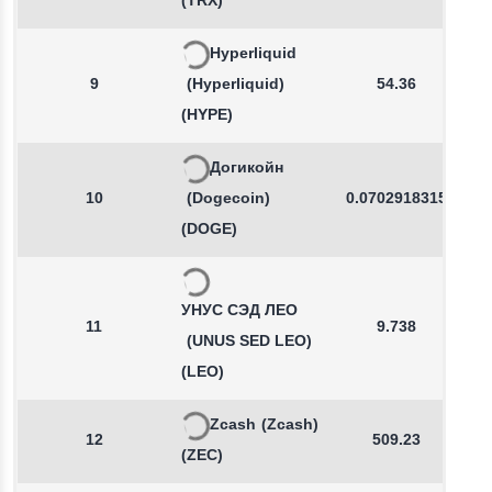
(TRX)
Hyperliquid
9
(Hyperliquid)
54.36
(HYPE)
Догикойн
10
(Dogecoin)
0.0702918315
(DOGE)
УНУС СЭД ЛЕО
11
9.738
(UNUS SED LEO)
(LEO)
Zcash
(Zcash)
12
509.23
(ZEC)