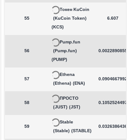
Токен KuCoin
55
(KuCoin Token)
6.607
(KCS)
Pump.fun
56
(Pump.fun)
0.0022890855
(PUMP)
Ethena
57
0.0904667992
(Ethena)
(ENA)
ПРОСТО
58
0.1052524497
(JUST)
(JST)
Stable
59
0.0326386436
(Stable)
(STABLE)