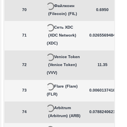
Файлкоин
70
0.6950
(Filecoin)
(FIL)
Сеть XDC
71
(XDC Network)
0.0265569484
(XDC)
Venice Token
72
(Venice Token)
11.35
(VVV)
Flare
(Flare)
73
0.0060137416
(FLR)
Arbitrum
74
0.0788240621
(Arbitrum)
(ARB)