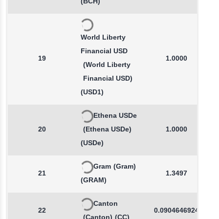
(BCH)
World Liberty
Financial USD
19
1.0000
(World Liberty
Financial USD)
(USD1)
Ethena USDe
20
(Ethena USDe)
1.0000
(USDe)
Gram
(Gram)
21
1.3497
(GRAM)
Canton
22
0.0904646924
(Canton)
(CC)