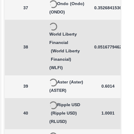
Ondo
(Ondo)
37
0.3526841536
(ONDO)
World Liberty
Financial
38
0.0516779462
(World Liberty
Financial)
(WLFI)
Aster
(Aster)
39
0.6014
(ASTER)
Ripple USD
40
(Ripple USD)
1.0001
(RLUSD)