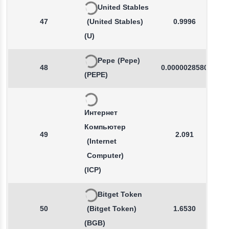
United Stables
47
(United Stables)
0.9996
(U)
Pepe
(Pepe)
48
0.0000028580
(PEPE)
Интернет
Компьютер
49
2.091
(Internet
Computer)
(ICP)
Bitget Token
50
(Bitget Token)
1.6530
(BGB)