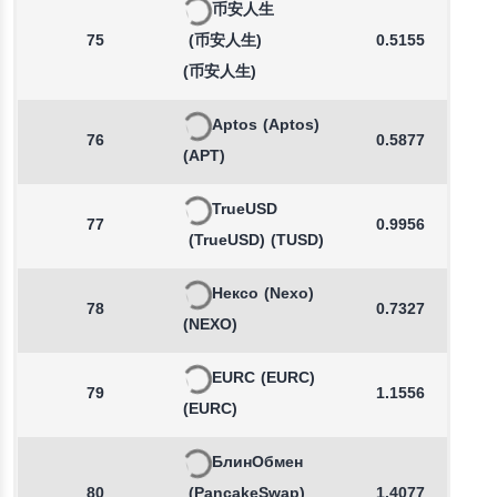
币安人生
75
(币安人生)
0.5155
(币安人生)
Aptos
(Aptos)
76
0.5877
(APT)
TrueUSD
77
0.9956
(TrueUSD)
(TUSD)
Нексо
(Nexo)
78
0.7327
(NEXO)
EURC
(EURC)
79
1.1556
(EURC)
БлинОбмен
80
(PancakeSwap)
1.4077