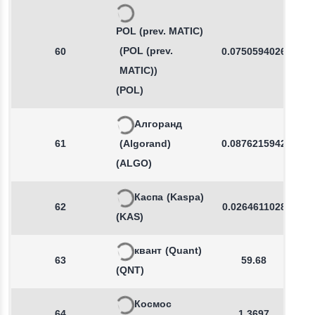
POL (prev. MATIC)
(POL (prev.
60
0.0750594026
MATIC))
(POL)
Алгоранд
61
(Algorand)
0.0876215942
(ALGO)
Каспа
(Kaspa)
62
0.0264611028
(KAS)
квант
(Quant)
63
59.68
(QNT)
Космос
64
1.3697