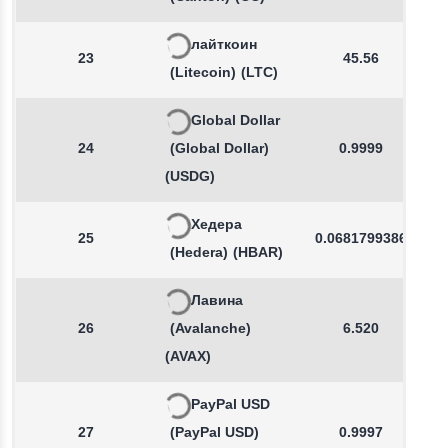
лайткоин
23
45.56
(Litecoin)
(LTC)
Global Dollar
24
(Global Dollar)
0.9999
(USDG)
Хедера
25
0.0681799386
(Hedera)
(HBAR)
Лавина
26
(Avalanche)
6.520
(AVAX)
PayPal USD
27
(PayPal USD)
0.9997