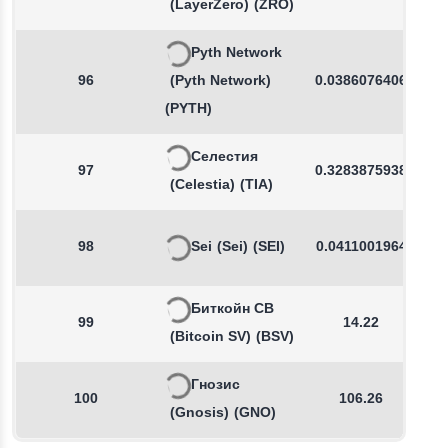
(LayerZero)
(ZRO)
Pyth Network
96
(Pyth Network)
0.0386076406
(PYTH)
Селестия
97
0.3283875938
(Celestia)
(TIA)
98
Sei
(Sei)
(SEI)
0.0411001964
Биткойн СВ
99
14.22
(Bitcoin SV)
(BSV)
Гнозис
100
106.26
(Gnosis)
(GNO)