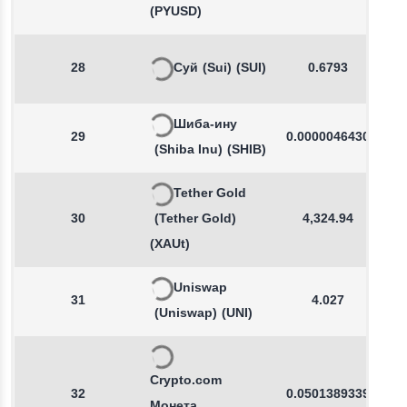
(PYUSD)
28
Суй
(Sui)
(SUI)
0.6793
Шиба-ину
29
0.0000046430
(Shiba Inu)
(SHIB)
Tether Gold
30
(Tether Gold)
4,324.94
(XAUt)
Uniswap
31
4.027
(Uniswap)
(UNI)
Crypto.com
32
0.0501389339
Монета