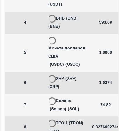
(USDT)
БНБ
(BNB)
4
593.08
(BNB)
Монета долларов
5
1.0000
США
(USDC)
(USDC)
XRP
(XRP)
6
1.0374
(XRP)
Солана
7
74.82
(Solana)
(SOL)
ТРОН
(TRON)
8
0.3276902744