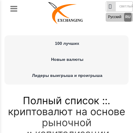
Skip
to
Русский
RU
content
EXCHANGING
English
EN
Türkçe
TR
100 лучших
German
DE
French
FR
Новые валюты
Spanish
ES
فارسی
FA
Лидеры выигрыша и проигрыша
العربی
AR
Полный список
криптовалют на основе
рыночной