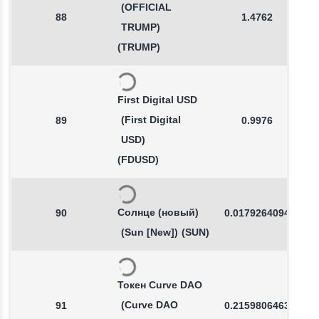
(OFFICIAL
88
1.4762
TRUMP)
(TRUMP)
First Digital USD
(First Digital
89
0.9976
USD)
(FDUSD)
Солнце (новый)
90
0.0179264094
(Sun [New])
(SUN)
Токен Curve DAO
(Curve DAO
91
0.2159806463