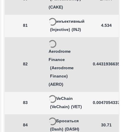
(CAKE)
инъективный
81
4.534
(Injective)
(INJ)
Aerodrome
Finance
82
0.4431936635
(Aerodrome
Finance)
(AERO)
VeChain
83
0.0047054337
(VeChain)
(VET)
Бросаться
84
30.71
(Dash)
(DASH)