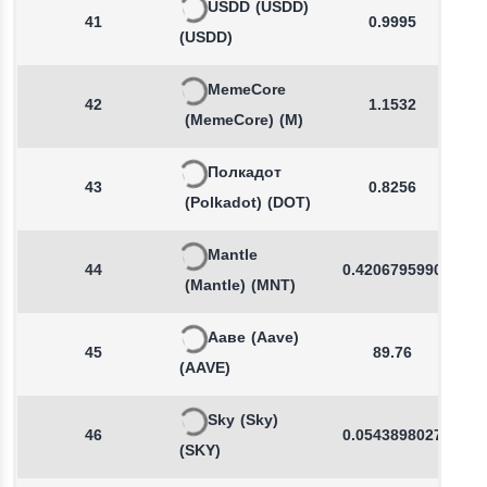
USDD
(USDD)
41
0.9995
(USDD)
MemeCore
42
1.1532
(MemeCore)
(M)
Полкадот
43
0.8256
(Polkadot)
(DOT)
Mantle
44
0.4206795990
(Mantle)
(MNT)
Ааве
(Aave)
45
89.76
(AAVE)
Sky
(Sky)
46
0.0543898027
(SKY)