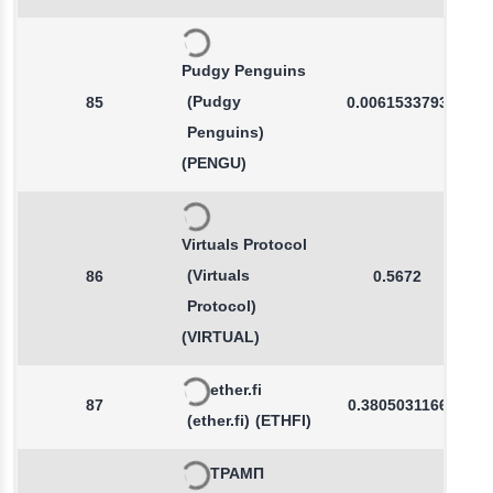
Pudgy Penguins
(Pudgy
85
0.0061533793
Penguins)
(PENGU)
Virtuals Protocol
(Virtuals
86
0.5672
Protocol)
(VIRTUAL)
ether.fi
87
0.3805031166
(ether.fi)
(ETHFI)
ТРАМП