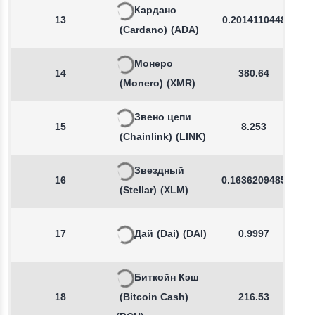
Кардано
13
0.2014110448
(Cardano)
(ADA)
Монеро
14
380.64
(Monero)
(XMR)
Звено цепи
15
8.253
(Chainlink)
(LINK)
Звездный
16
0.1636209485
(Stellar)
(XLM)
17
Дай
(Dai)
(DAI)
0.9997
Биткойн Кэш
18
(Bitcoin Cash)
216.53