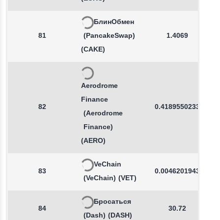
БлинОбмен
81
(PancakeSwap)
1.4069
(CAKE)
Aerodrome
Finance
82
0.4189550233
(Aerodrome
Finance)
(AERO)
VeChain
83
0.0046201943
(VeChain)
(VET)
Бросаться
84
30.72
(Dash)
(DASH)