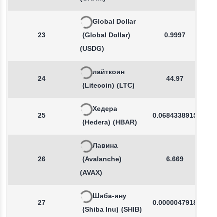
Global Dollar
23
(Global Dollar)
0.9997
(USDG)
лайткоин
24
44.97
(Litecoin)
(LTC)
Хедера
25
0.0684338915
(Hedera)
(HBAR)
Лавина
26
(Avalanche)
6.669
(AVAX)
Шиба-ину
27
0.0000047918
(Shiba Inu)
(SHIB)