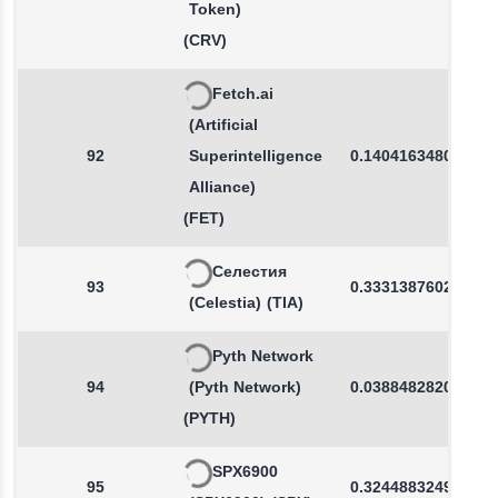
Token)
(CRV)
Fetch.ai
(Artificial
92
Superintelligence
0.1404163480
Alliance)
(FET)
Селестия
93
0.3331387602
(Celestia)
(TIA)
Pyth Network
94
(Pyth Network)
0.0388482820
(PYTH)
SPX6900
95
0.3244883249