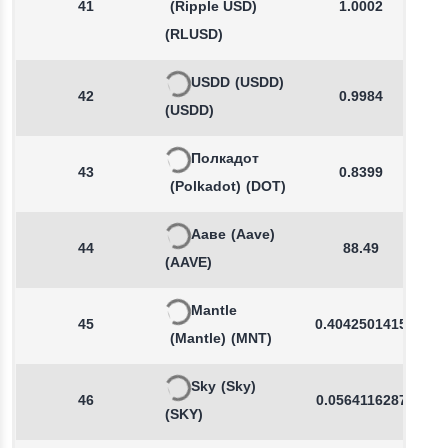
41
(Ripple USD)
1.0002
(RLUSD)
USDD
(USDD)
42
0.9984
(USDD)
Полкадот
43
0.8399
(Polkadot)
(DOT)
Ааве
(Aave)
44
88.49
(AAVE)
Mantle
45
0.4042501415
(Mantle)
(MNT)
Sky
(Sky)
46
0.0564116287
(SKY)