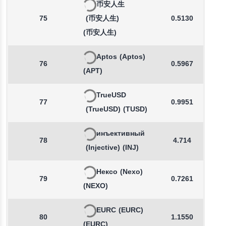
币安人生
75
(币安人生)
0.5130
(币安人生)
Aptos
(Aptos)
76
0.5967
(APT)
TrueUSD
77
0.9951
(TrueUSD)
(TUSD)
инъективный
78
4.714
(Injective)
(INJ)
Нексо
(Nexo)
79
0.7261
(NEXO)
EURC
(EURC)
80
1.1550
(EURC)