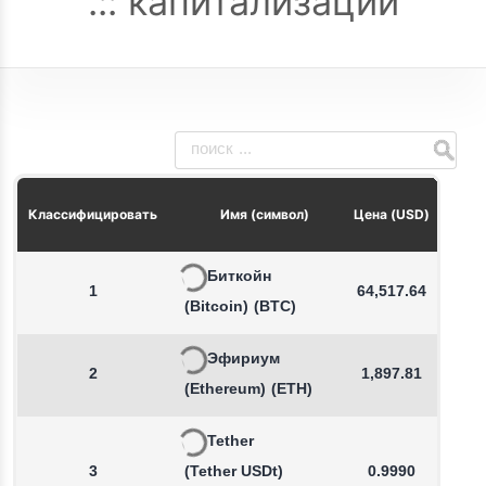
капитализации
Из
Классифицировать
Имя (символ)
Цена (USD)
Биткойн
1
64,517.64
(Bitcoin)
(BTC)
Эфириум
2
1,897.81
(Ethereum)
(ETH)
Tether
3
(Tether USDt)
0.9990