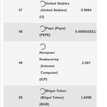
United Stables
47
(United Stables)
0.9994
(U)
Pepe
(Pepe)
48
0.0000028213
(PEPE)
Интернет
Компьютер
49
2.097
(Internet
Computer)
(ICP)
Bitget Token
50
(Bitget Token)
1.6098
(BGB)