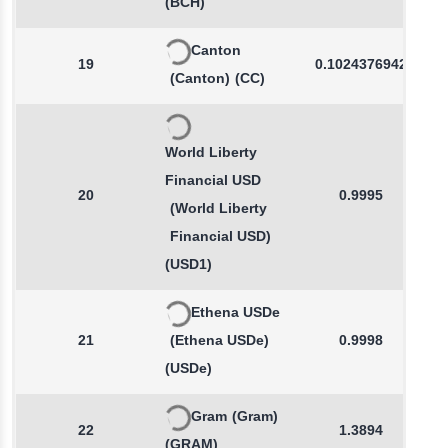
(BCH)
Canton
19
0.1024376942
(Canton)
(CC)
World Liberty
Financial USD
20
0.9995
(World Liberty
Financial USD)
(USD1)
Ethena USDe
21
(Ethena USDe)
0.9998
(USDe)
Gram
(Gram)
22
1.3894
(GRAM)