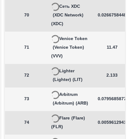
Сеть XDC
70
(XDC Network)
0.0266758448
(XDC)
Venice Token
71
(Venice Token)
11.47
(VVV)
Lighter
72
2.133
(Lighter)
(LIT)
Arbitrum
73
0.0795685877
(Arbitrum)
(ARB)
Flare
(Flare)
74
0.0059612941
(FLR)