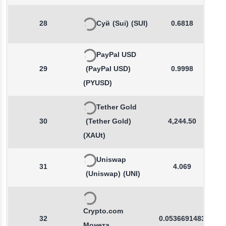
28
Суй
(Sui)
(SUI)
0.6818
PayPal USD
29
(PayPal USD)
0.9998
(PYUSD)
Tether Gold
30
(Tether Gold)
4,244.50
(XAUt)
Uniswap
31
4.069
(Uniswap)
(UNI)
Crypto.com
32
0.0536691483
Монета