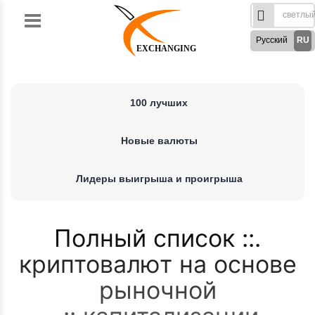
Skip
to
Русский
RU
content
EXCHANGING
English
EN
Türkçe
TR
100 лучших
German
DE
French
FR
Новые валюты
Spanish
ES
فارسی
FA
Лидеры выигрыша и проигрыша
العربی
AR
Полный список
криптовалют на основе
рыночной