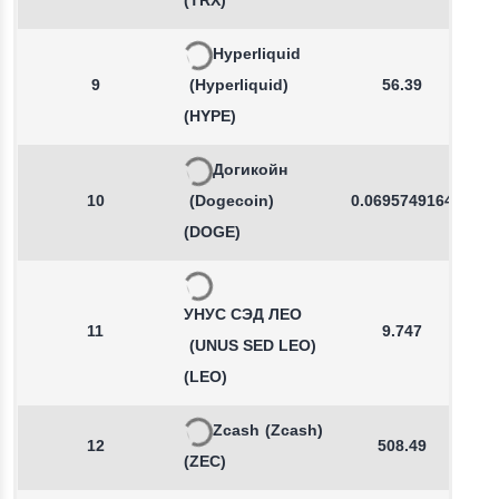
(TRX)
Hyperliquid
9
(Hyperliquid)
56.39
(HYPE)
Догикойн
10
(Dogecoin)
0.0695749164
(DOGE)
УНУС СЭД ЛЕО
11
9.747
(UNUS SED LEO)
(LEO)
Zcash
(Zcash)
12
508.49
(ZEC)