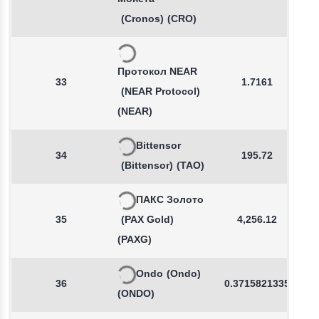
(Cronos)
(CRO)
Протокол NEAR
33
1.7161
(NEAR Protocol)
(NEAR)
Bittensor
34
195.72
(Bittensor)
(TAO)
ПАКС Золото
35
(PAX Gold)
4,256.12
(PAXG)
Ondo
(Ondo)
36
0.3715821335
(ONDO)