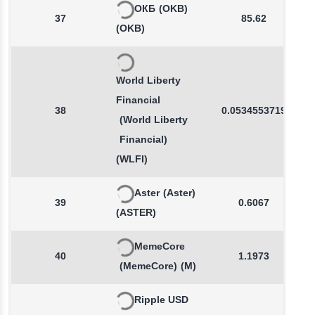
ОКБ
(OKB)
37
85.62
(OKB)
World Liberty
Financial
38
0.0534553719
(World Liberty
Financial)
(WLFI)
Aster
(Aster)
39
0.6067
(ASTER)
MemeCore
40
1.1973
(MemeCore)
(M)
Ripple USD