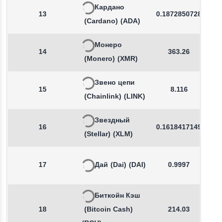
Кардано
13
0.1872850728
(Cardano)
(ADA)
Монеро
14
363.26
(Monero)
(XMR)
Звено цепи
15
8.116
(Chainlink)
(LINK)
Звездный
16
0.1618417149
(Stellar)
(XLM)
17
Дай
(Dai)
(DAI)
0.9997
Биткойн Кэш
18
(Bitcoin Cash)
214.03