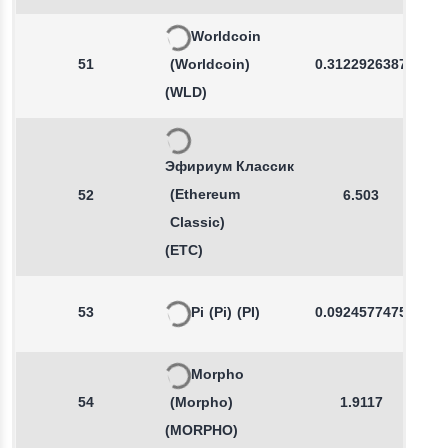
Worldcoin
51
(Worldcoin)
0.3122926387
(WLD)
Эфириум Классик
(Ethereum
52
6.503
Classic)
(ETC)
53
Pi
(Pi)
(PI)
0.0924577475
Morpho
54
(Morpho)
1.9117
(MORPHO)