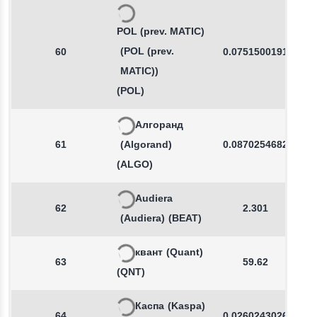
POL (prev. MATIC)
(POL (prev.
60
0.0751500191
MATIC))
(POL)
Алгоранд
61
(Algorand)
0.0870254682
(ALGO)
Audiera
62
2.301
(Audiera)
(BEAT)
квант
(Quant)
63
59.62
(QNT)
Каспа
(Kaspa)
64
0.0260243026