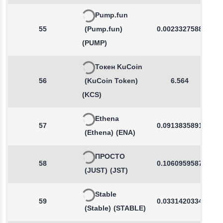
Pump.fun
55
(Pump.fun)
0.0023327588
(PUMP)
Токен KuCoin
56
(KuCoin Token)
6.564
(KCS)
Ethena
57
0.0913835891
(Ethena)
(ENA)
ПРОСТО
58
0.1060959587
(JUST)
(JST)
Stable
59
0.0331420334
(Stable)
(STABLE)