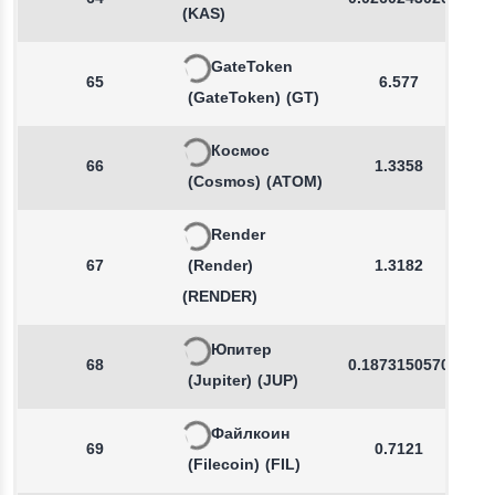
(KAS)
GateToken
65
6.577
(GateToken)
(GT)
Космос
66
1.3358
(Cosmos)
(ATOM)
Render
67
(Render)
1.3182
(RENDER)
Юпитер
68
0.1873150570
(Jupiter)
(JUP)
Файлкоин
69
0.7121
(Filecoin)
(FIL)