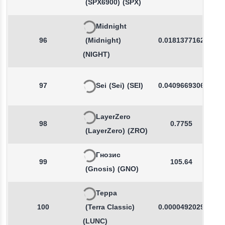
(SPX6900)
(SPX)
Midnight
96
(Midnight)
0.0181377162
(NIGHT)
97
Sei
(Sei)
(SEI)
0.0409669306
LayerZero
98
0.7755
(LayerZero)
(ZRO)
Гнозис
99
105.64
(Gnosis)
(GNO)
Терра
100
(Terra Classic)
0.0000492029
(LUNC)