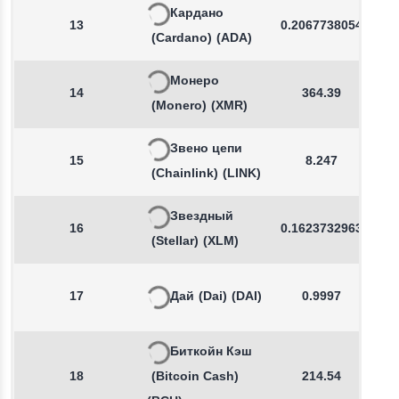
Кардано
13
0.2067738054
(Cardano)
(ADA)
Монеро
14
364.39
(Monero)
(XMR)
Звено цепи
15
8.247
(Chainlink)
(LINK)
Звездный
16
0.1623732963
(Stellar)
(XLM)
17
Дай
(Dai)
(DAI)
0.9997
Биткойн Кэш
18
(Bitcoin Cash)
214.54