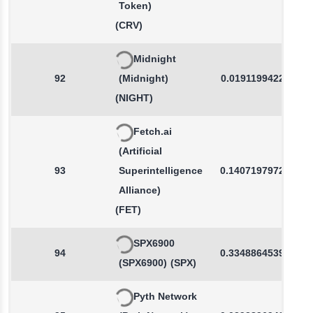
Token)
(CRV)
Midnight
92
(Midnight)
0.0191199422
(NIGHT)
Fetch.ai
(Artificial
93
Superintelligence
0.1407197972
Alliance)
(FET)
SPX6900
94
0.3348864539
(SPX6900)
(SPX)
Pyth Network