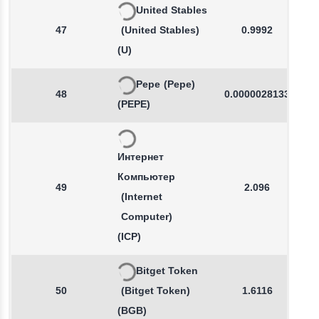
United Stables
47
(United Stables)
0.9992
(U)
Pepe
(Pepe)
48
0.0000028133
(PEPE)
Интернет
Компьютер
49
2.096
(Internet
Computer)
(ICP)
Bitget Token
50
(Bitget Token)
1.6116
(BGB)