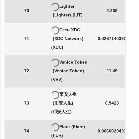
Lighter
70
2.269
(Lighter)
(LIT)
Сеть XDC
71
(XDC Network)
0.0267140392
(XDC)
Venice Token
72
(Venice Token)
11.49
(VVV)
币安人生
73
(币安人生)
0.5423
(币安人生)
Flare
(Flare)
74
0.0060029433
(FLR)