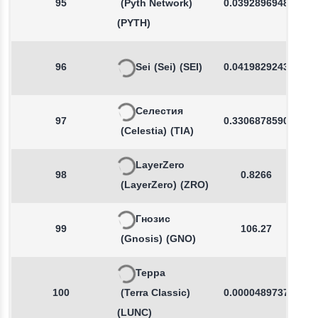
95
(Pyth Network)
0.0392896948
(PYTH)
96
Sei
(Sei)
(SEI)
0.0419829243
Селестия
97
0.3306878590
(Celestia)
(TIA)
LayerZero
98
0.8266
(LayerZero)
(ZRO)
Гнозис
99
106.27
(Gnosis)
(GNO)
Терра
100
(Terra Classic)
0.0000489737
(LUNC)