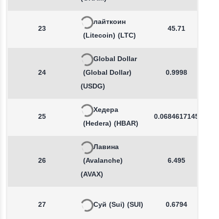
лайткоин
23
45.71
(Litecoin)
(LTC)
Global Dollar
24
(Global Dollar)
0.9998
(USDG)
Хедера
25
0.0684617145
(Hedera)
(HBAR)
Лавина
26
(Avalanche)
6.495
(AVAX)
27
Суй
(Sui)
(SUI)
0.6794