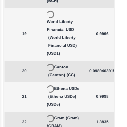
(BCH)
World Liberty
Financial USD
19
0.9996
(World Liberty
Financial USD)
(USD1)
Canton
20
0.0989403915
(Canton)
(CC)
Ethena USDe
21
(Ethena USDe)
0.9998
(USDe)
Gram
(Gram)
22
1.3835
(GRAM)