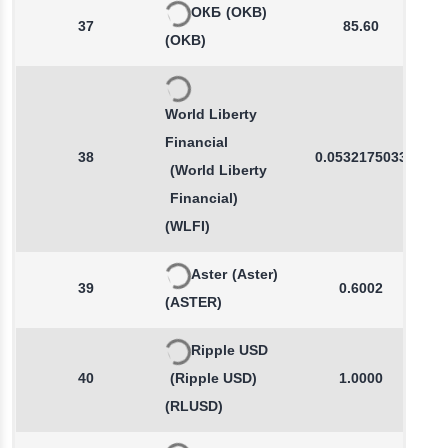
ОКБ
(OKB)
37
85.60
(OKB)
World Liberty
Financial
38
0.0532175033
(World Liberty
Financial)
(WLFI)
Aster
(Aster)
39
0.6002
(ASTER)
Ripple USD
40
(Ripple USD)
1.0000
(RLUSD)