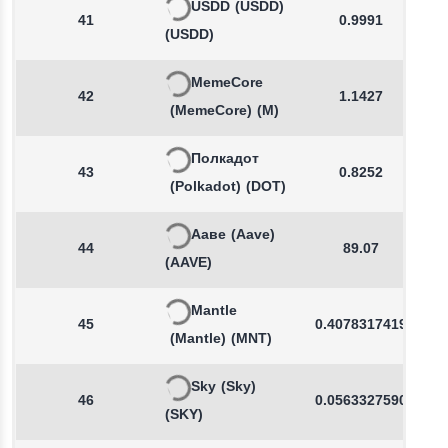
USDD
(USDD)
41
0.9991
(USDD)
MemeCore
42
1.1427
(MemeCore)
(M)
Полкадот
43
0.8252
(Polkadot)
(DOT)
Ааве
(Aave)
44
89.07
(AAVE)
Mantle
45
0.4078317419
(Mantle)
(MNT)
Sky
(Sky)
46
0.0563327590
(SKY)