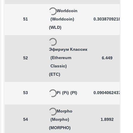
Worldcoin
51
(Worldcoin)
0.3038709218
(WLD)
Эфириум Классик
(Ethereum
52
6.449
Classic)
(ETC)
53
Pi
(Pi)
(PI)
0.0904062437
Morpho
54
(Morpho)
1.8992
(MORPHO)