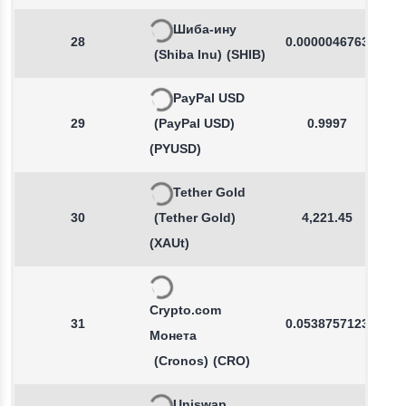
Шиба-ину
28
0.0000046763
(Shiba Inu)
(SHIB)
PayPal USD
29
(PayPal USD)
0.9997
(PYUSD)
Tether Gold
30
(Tether Gold)
4,221.45
(XAUt)
Crypto.com
31
0.0538757123
Монета
(Cronos)
(CRO)
Uniswap