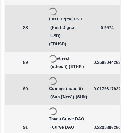
First Digital USD
(First Digital
88
0.9974
USD)
(FDUSD)
ether.fi
89
0.3568044263
(ether.fi)
(ETHFI)
Солнце (новый)
90
0.0179817922
(Sun [New])
(SUN)
Токен Curve DAO
(Curve DAO
91
0.2205886260