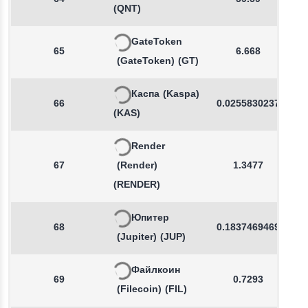
(QNT)
GateToken
65
6.668
(GateToken)
(GT)
Каспа
(Kaspa)
66
0.0255830237
(KAS)
Render
67
(Render)
1.3477
(RENDER)
Юпитер
68
0.1837469469
(Jupiter)
(JUP)
Файлкоин
69
0.7293
(Filecoin)
(FIL)