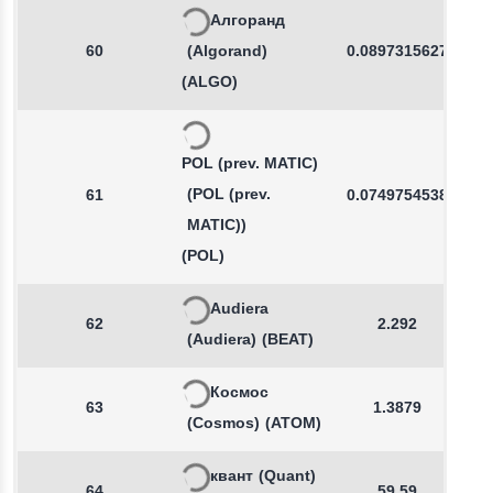
Алгоранд
60
(Algorand)
0.0897315627
(ALGO)
POL (prev. MATIC)
(POL (prev.
61
0.0749754538
MATIC))
(POL)
Audiera
62
2.292
(Audiera)
(BEAT)
Космос
63
1.3879
(Cosmos)
(ATOM)
квант
(Quant)
64
59.59