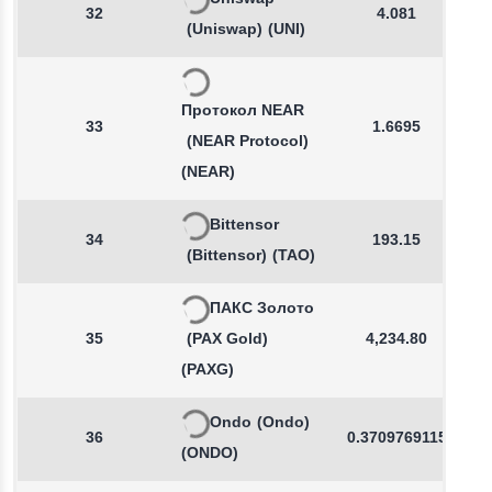
32
4.081
(Uniswap)
(UNI)
Протокол NEAR
33
1.6695
(NEAR Protocol)
(NEAR)
Bittensor
34
193.15
(Bittensor)
(TAO)
ПАКС Золото
35
(PAX Gold)
4,234.80
(PAXG)
Ondo
(Ondo)
36
0.3709769115
(ONDO)