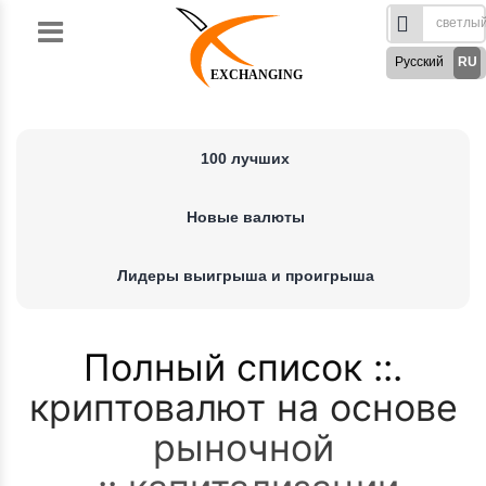
Skip
to
Русский
RU
content
EXCHANGING
English
EN
Türkçe
TR
100 лучших
German
DE
French
FR
Новые валюты
Spanish
ES
فارسی
FA
Лидеры выигрыша и проигрыша
العربی
AR
Полный список
криптовалют на основе
рыночной