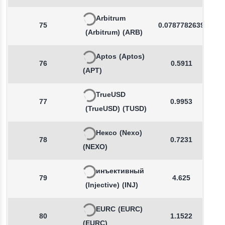
Arbitrum
75
0.0787782639
(Arbitrum)
(ARB)
Aptos
(Aptos)
76
0.5911
(APT)
TrueUSD
77
0.9953
(TrueUSD)
(TUSD)
Нексо
(Nexo)
78
0.7231
(NEXO)
инъективный
79
4.625
(Injective)
(INJ)
EURC
(EURC)
80
1.1522
(EURC)