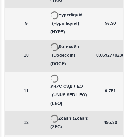
(TRX)
Hyperliquid
9
(Hyperliquid)
56.30
(HYPE)
Догикойн
10
(Dogecoin)
0.0692770288
(DOGE)
УНУС СЭД ЛЕО
11
9.751
(UNUS SED LEO)
(LEO)
Zcash
(Zcash)
12
495.30
(ZEC)