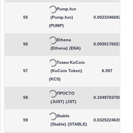
Pump.fun
55
(Pump.fun)
0.0023346692
(PUMP)
Ethena
56
0.0930176023
(Ethena)
(ENA)
Токен KuCoin
57
(KuCoin Token)
6.597
(KCS)
ПРОСТО
58
0.1049703708
(JUST)
(JST)
Stable
59
0.0325224639
(Stable)
(STABLE)