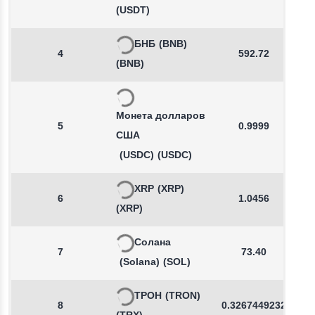
(USDT)
БНБ
(BNB)
4
592.72
(BNB)
Монета долларов
5
0.9999
США
(USDC)
(USDC)
XRP
(XRP)
6
1.0456
(XRP)
Солана
7
73.40
(Solana)
(SOL)
ТРОН
(TRON)
8
0.3267449232