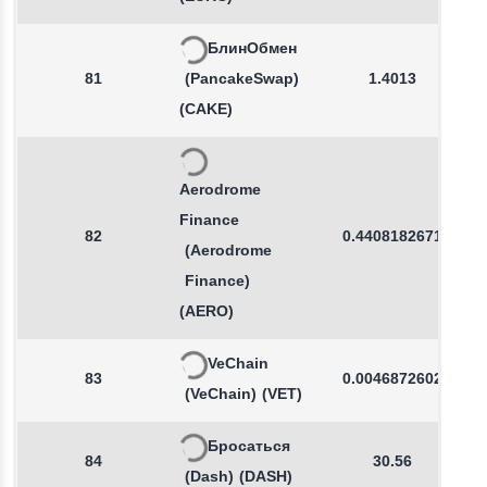
БлинОбмен
81
(PancakeSwap)
1.4013
(CAKE)
Aerodrome
Finance
82
0.4408182671
(Aerodrome
Finance)
(AERO)
VeChain
83
0.0046872602
(VeChain)
(VET)
Бросаться
84
30.56
(Dash)
(DASH)