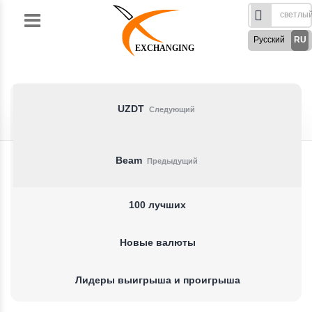
Skip
to
Русский
RU
content
EXCHANGING
English
EN
Türkçe
TR
German
DE
UZDT
Следующий
French
FR
Spanish
ES
Beam
Предыдущий
فارسی
FA
العربی
AR
100 лучших
Новые валюты
Лидеры выигрыша и проигрыша