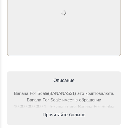
Описание
Banana For Scale(BANANAS31) это криптовалюта.
Banana For Scale имеет в обращении
10,000,000,000 1. Текущая цена Banana For Scaleа
составляет 0.00709 долларов, что на 0.31%
Прочитайте больше
больше, чем 24 часа назад. Общий объем торгов
за последние 24 часа, когда одной стороной