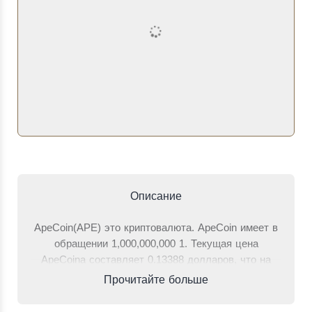
Описание
ApeCoin(APE) это криптовалюта. ApeCoin имеет в
обращении 1,000,000,000 1. Текущая цена
ApeCoinа составляет 0.13388 долларов, что на
1.9% больше, чем 24 часа назад. Общий объем
Прочитайте больше
торгов за последние 24 часа, когда одной
стороной торгов был ApeCoin, составляет