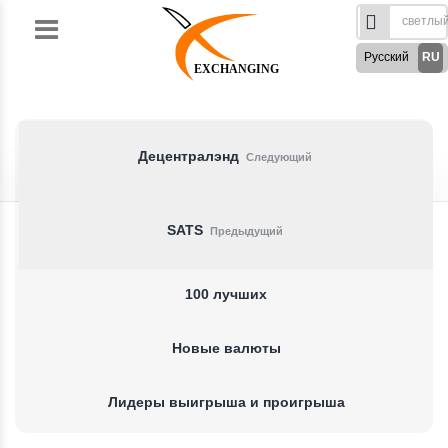
Skip
to
Русский
RU
content
EXCHANGING
English
EN
Türkçe
TR
German
DE
Децентралэнд
Следующий
French
FR
Spanish
ES
SATS
Предыдущий
فارسی
FA
العربی
AR
100 лучших
Новые валюты
Лидеры выигрыша и проигрыша