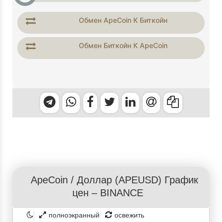
Обмен ApeCoin К Биткойн
Обмен Биткойн К ApeCoin
ApeCoin
/
Доллар
(APEUSD) График
цен – BINANCE
полноэкранный
освежить