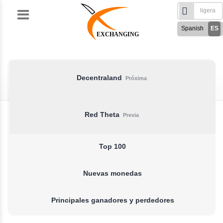
Skip
to
Spanish
ES
content
EXCHANGING
English
EN
Türkçe
TR
Русский
RU
Decentraland
Próxima
German
DE
French
FR
Red Theta
Previa
فارسی
FA
العربی
AR
Top 100
Nuevas monedas
Principales ganadores y perdedores