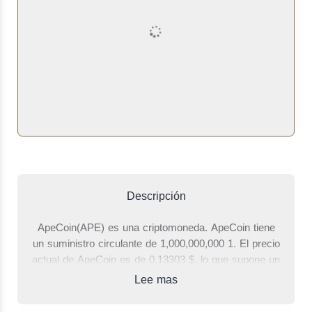
Descripción
ApeCoin(APE) es una criptomoneda. ApeCoin tiene
un suministro circulante de 1,000,000,000 1. El precio
actual de ApeCoin es de 0.13303 $, lo que supone un
aumento del 0.58 % en comparación con hace 24
Lee mas
horas. El volumen total de operaciones de las últimas
24 horas en las que un lado de la operación ha sido