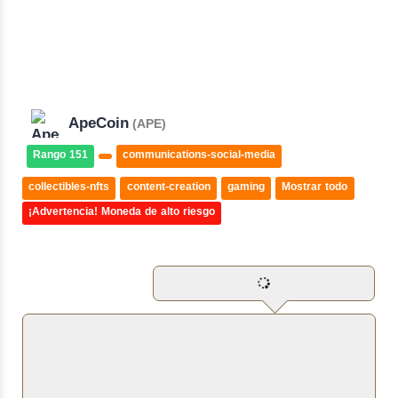
ApeCoin
(APE)
Rango 151
communications-social-media
collectibles-nfts
content-creation
gaming
Mostrar todo
¡Advertencia! Moneda de alto riesgo