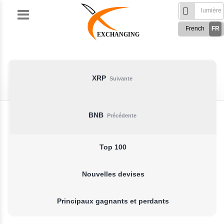
Skip
to
French
FR
content
EXCHANGING
English
EN
Türkçe
TR
Русский
RU
XRP
Suivante
German
DE
Spanish
ES
BNB
Précédente
فارسی
FA
العربی
AR
Top 100
Nouvelles devises
Principaux gagnants et perdants