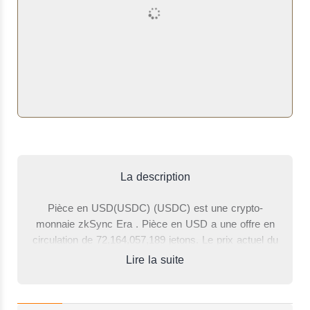
La description
Pièce en USD(USDC) (USDC) est une crypto-
monnaie zkSync Era . Pièce en USD a une offre en
circulation de 72,164,057,189 jetons. Le prix actuel du
Pièce en USD est de 0.99994 $, ce qui est en
Lire la suite
hausse de 0.01 % par rapport à il y a 24 heures. Le
volume total des transactions des dernières 24
heures où un côté du commerce a été le Pièce en