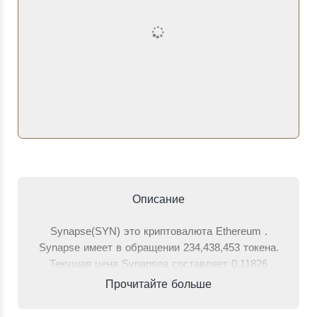
Описание
Synapse(SYN) это криптовалюта Ethereum .
Synapse имеет в обращении 234,438,453 токена.
Текущая цена Synapseа составляет 0.11826
долларов, что на 16.8% ниже, чем 24 часа назад.
Прочитайте больше
Общий объем торгов за последние 24 часа, когда
одной стороной торгов был Synapse, составляет