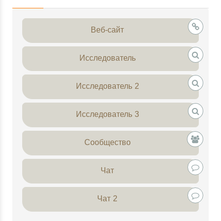
47,376,528$. При текущих ценах рыночная
капитализация Synapseов (стоимость всех
Веб-сайт
находящихся в обращении Synapseов) составляет
27,725,410 $, что составляет 0% рынка
криптовалют. На этой странице вы можете найти
Исследователь
полные данные о Synapseах и графики цен на
Synapseы с ведущих бирж. Пожалуйста, напишите
Исследователь 2
свои комментарии о Synapseах или других
криптовалютах в нижней части этой страницы.
Исследователь 3
Сообщество
Чат
Чат 2