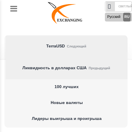
Skip
to
Русский
RU
content
EXCHANGING
English
EN
Türkçe
TR
German
DE
TerraUSD
Следующий
French
FR
Spanish
ES
Ликвидность в долларах США
Предыдущий
فارسی
FA
العربی
AR
100 лучших
Новые валюты
Лидеры выигрыша и проигрыша