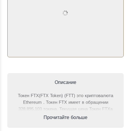
Описание
Токен FTX(FTX Token) (FTT) это криптовалюта
Ethereum . Токен FTX имеет в обращении
328,895,103 токена. Текущая цена Токен FTXа
составляет 0.20359 долларов, что на 1.68%
Прочитайте больше
больше, чем 24 часа назад. Общий объем торгов
за последние 24 часа, когда одной стороной