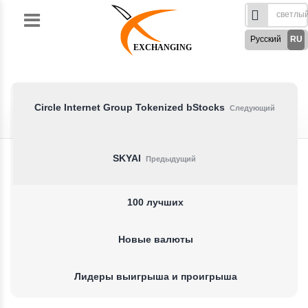
Skip
to
Русский
RU
content
EXCHANGING
English
EN
Türkçe
TR
German
DE
Circle Internet Group Tokenized bStocks
Следующий
French
FR
Spanish
ES
SKYAI
Предыдущий
فارسی
FA
العربی
AR
100 лучших
Новые валюты
Лидеры выигрыша и проигрыша