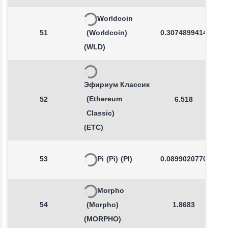
Worldcoin
51
(Worldcoin)
0.3074899414
(WLD)
Эфириум Классик
(Ethereum
52
6.518
Classic)
(ETC)
53
Pi
(Pi)
(PI)
0.0899020770
Morpho
54
(Morpho)
1.8683
(MORPHO)