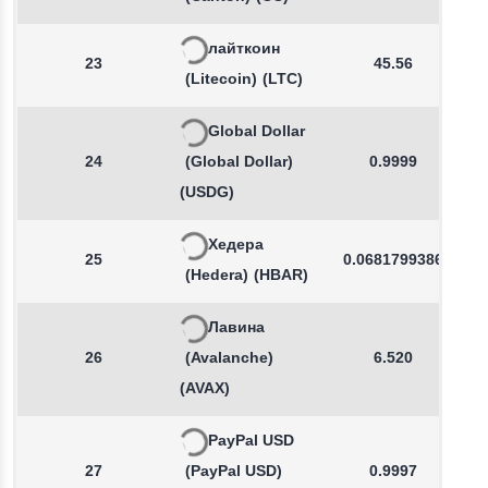
лайткоин
23
45.56
(Litecoin)
(LTC)
Global Dollar
24
(Global Dollar)
0.9999
(USDG)
Хедера
25
0.0681799386
(Hedera)
(HBAR)
Лавина
26
(Avalanche)
6.520
(AVAX)
PayPal USD
27
(PayPal USD)
0.9997