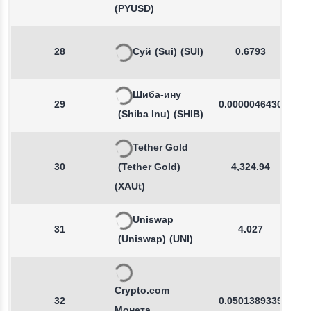
(PYUSD)
28
Суй
(Sui)
(SUI)
0.6793
Шиба-ину
29
0.0000046430
(Shiba Inu)
(SHIB)
Tether Gold
30
(Tether Gold)
4,324.94
(XAUt)
Uniswap
31
4.027
(Uniswap)
(UNI)
Crypto.com
32
0.0501389339
Монета