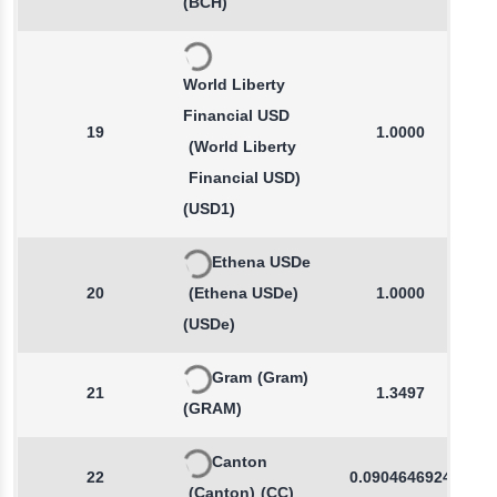
(BCH)
World Liberty
Financial USD
19
1.0000
(World Liberty
Financial USD)
(USD1)
Ethena USDe
20
(Ethena USDe)
1.0000
(USDe)
Gram
(Gram)
21
1.3497
(GRAM)
Canton
22
0.0904646924
(Canton)
(CC)