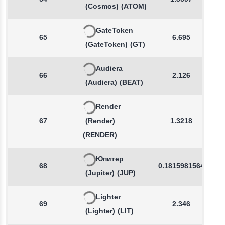
(Cosmos)
(ATOM)
GateToken
65
6.695
(GateToken)
(GT)
Audiera
66
2.126
(Audiera)
(BEAT)
Render
67
(Render)
1.3218
(RENDER)
Юпитер
68
0.1815981564
(Jupiter)
(JUP)
Lighter
69
2.346
(Lighter)
(LIT)