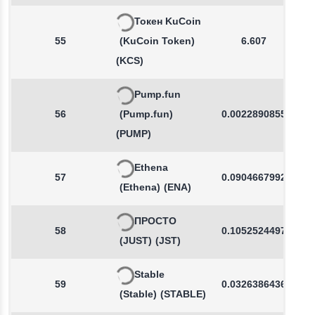
Токен KuCoin
55
(KuCoin Token)
6.607
(KCS)
Pump.fun
56
(Pump.fun)
0.0022890855
(PUMP)
Ethena
57
0.0904667992
(Ethena)
(ENA)
ПРОСТО
58
0.1052524497
(JUST)
(JST)
Stable
59
0.0326386436
(Stable)
(STABLE)