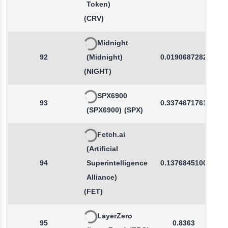
Token)
(CRV)
Midnight
92
(Midnight)
0.0190687282
(NIGHT)
SPX6900
93
0.3374671761
(SPX6900)
(SPX)
Fetch.ai
(Artificial
94
Superintelligence
0.1376845100
Alliance)
(FET)
LayerZero
95
0.8363