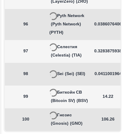
(LayerZero)
(ZRO)
Pyth Network
96
(Pyth Network)
0.0386076406
(PYTH)
Селестия
97
0.3283875938
(Celestia)
(TIA)
98
Sei
(Sei)
(SEI)
0.0411001964
Биткойн СВ
99
14.22
(Bitcoin SV)
(BSV)
Гнозис
100
106.26
(Gnosis)
(GNO)