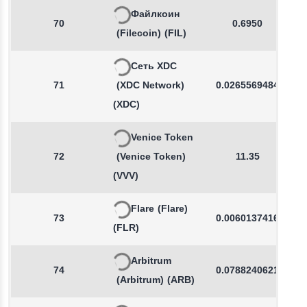
Файлкоин
70
0.6950
(Filecoin)
(FIL)
Сеть XDC
71
(XDC Network)
0.0265569484
(XDC)
Venice Token
72
(Venice Token)
11.35
(VVV)
Flare
(Flare)
73
0.0060137416
(FLR)
Arbitrum
74
0.0788240621
(Arbitrum)
(ARB)