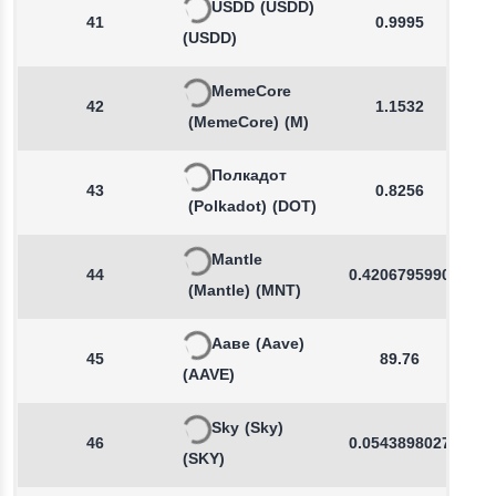
USDD
(USDD)
41
0.9995
(USDD)
MemeCore
42
1.1532
(MemeCore)
(M)
Полкадот
43
0.8256
(Polkadot)
(DOT)
Mantle
44
0.4206795990
(Mantle)
(MNT)
Ааве
(Aave)
45
89.76
(AAVE)
Sky
(Sky)
46
0.0543898027
(SKY)