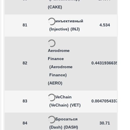
(CAKE)
инъективный
81
4.534
(Injective)
(INJ)
Aerodrome
Finance
82
0.4431936635
(Aerodrome
Finance)
(AERO)
VeChain
83
0.0047054337
(VeChain)
(VET)
Бросаться
84
30.71
(Dash)
(DASH)