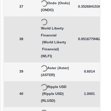
Ondo
(Ondo)
37
0.3526841536
(ONDO)
World Liberty
Financial
38
0.0516779462
(World Liberty
Financial)
(WLFI)
Aster
(Aster)
39
0.6014
(ASTER)
Ripple USD
40
(Ripple USD)
1.0001
(RLUSD)