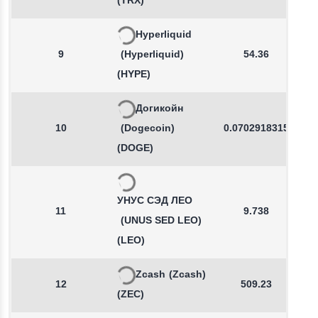
(TRX)
Hyperliquid
9
(Hyperliquid)
54.36
(HYPE)
Догикойн
10
(Dogecoin)
0.0702918315
(DOGE)
УНУС СЭД ЛЕО
11
9.738
(UNUS SED LEO)
(LEO)
Zcash
(Zcash)
12
509.23
(ZEC)