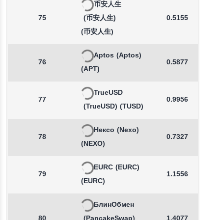
币安人生
75
(币安人生)
0.5155
(币安人生)
Aptos
(Aptos)
76
0.5877
(APT)
TrueUSD
77
0.9956
(TrueUSD)
(TUSD)
Нексо
(Nexo)
78
0.7327
(NEXO)
EURC
(EURC)
79
1.1556
(EURC)
БлинОбмен
80
(PancakeSwap)
1.4077