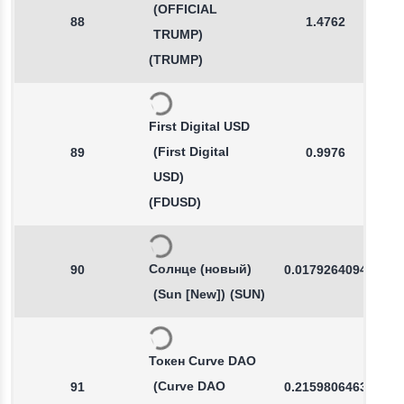
(OFFICIAL
88
1.4762
TRUMP)
(TRUMP)
First Digital USD
(First Digital
89
0.9976
USD)
(FDUSD)
Солнце (новый)
90
0.0179264094
(Sun [New])
(SUN)
Токен Curve DAO
(Curve DAO
91
0.2159806463