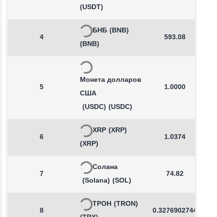
(USDT)
БНБ
(BNB)
4
593.08
(BNB)
Монета долларов
5
1.0000
США
(USDC)
(USDC)
XRP
(XRP)
6
1.0374
(XRP)
Солана
7
74.82
(Solana)
(SOL)
ТРОН
(TRON)
8
0.3276902744