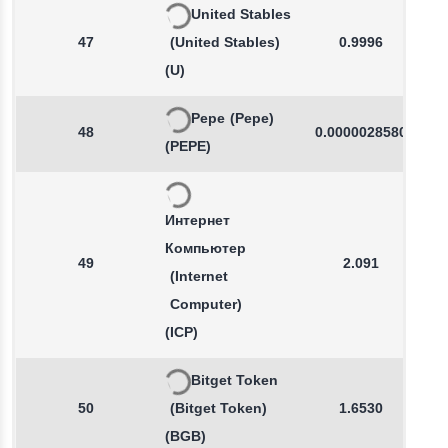
United Stables
47
(United Stables)
0.9996
(U)
Pepe
(Pepe)
48
0.0000028580
(PEPE)
Интернет
Компьютер
49
2.091
(Internet
Computer)
(ICP)
Bitget Token
50
(Bitget Token)
1.6530
(BGB)