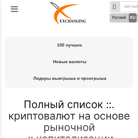
Skip
to
Русский
RU
content
EXCHANGING
English
EN
Türkçe
TR
100 лучших
German
DE
French
FR
Новые валюты
Spanish
ES
فارسی
FA
Лидеры выигрыша и проигрыша
العربی
AR
Полный список
криптовалют на основе
рыночной