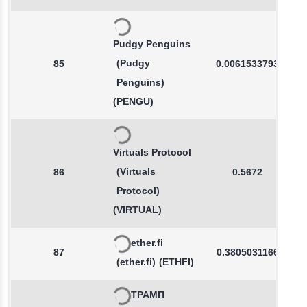
Pudgy Penguins
(Pudgy
85
0.0061533793
Penguins)
(PENGU)
Virtuals Protocol
(Virtuals
86
0.5672
Protocol)
(VIRTUAL)
ether.fi
87
0.3805031166
(ether.fi)
(ETHFI)
ТРАМП