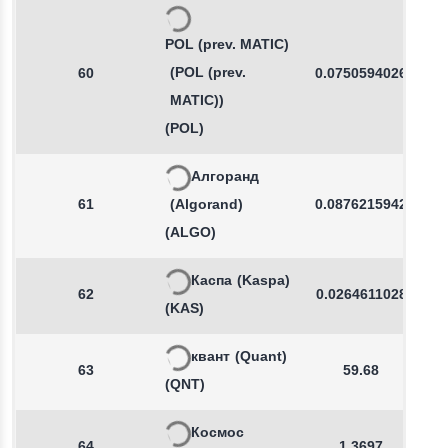
POL (prev. MATIC)
(POL (prev.
60
0.0750594026
MATIC))
(POL)
Алгоранд
61
(Algorand)
0.0876215942
(ALGO)
Каспа
(Kaspa)
62
0.0264611028
(KAS)
квант
(Quant)
63
59.68
(QNT)
Космос
64
1.3697