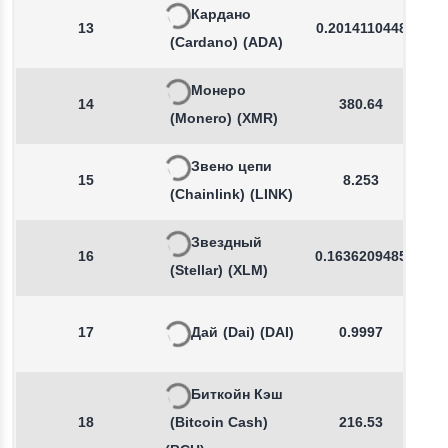
Кардано
13
0.2014110448
(Cardano)
(ADA)
Монеро
14
380.64
(Monero)
(XMR)
Звено цепи
15
8.253
(Chainlink)
(LINK)
Звездный
16
0.1636209485
(Stellar)
(XLM)
17
Дай
(Dai)
(DAI)
0.9997
Биткойн Кэш
18
(Bitcoin Cash)
216.53