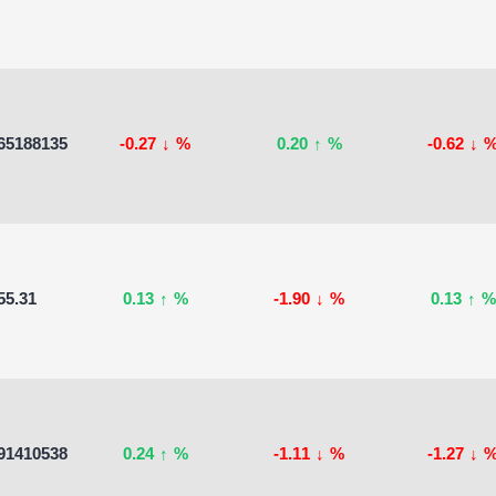
65188135
-0.27
↓
%
0.20
↑
%
-0.62
↓
55.31
0.13
↑
%
-1.90
↓
%
0.13
↑
%
91410538
0.24
↑
%
-1.11
↓
%
-1.27
↓