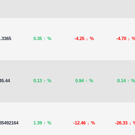
.3365
0.35
↑
%
-4.25
↓
%
-4.70
↓
45.44
0.13
↑
%
0.94
↑
%
0.14
↑
%
85492164
1.39
↑
%
-12.46
↓
%
-26.33
↓