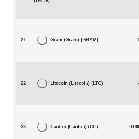
(USDe)
21
Gram
(Gram)
(GRAM)
1
22
Litecoin
(Litecoin)
(LTC)
23
Canton
(Canton)
(CC)
0.08