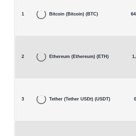
1
Bitcoin
(Bitcoin)
(BTC)
64
2
Ethereum
(Ethereum)
(ETH)
1
3
Tether
(Tether USDt)
(USDT)
0