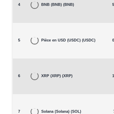
4
BNB
(BNB)
(BNB)
5
5
Pièce en USD
(USDC)
(USDC)
0
6
XRP
(XRP)
(XRP)
1
7
Solana
(Solana)
(SOL)