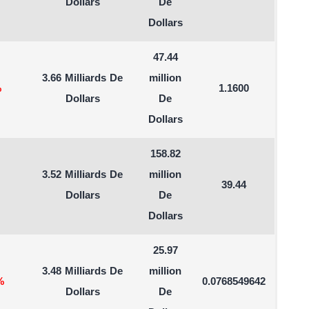
Dollars
De
Dollars
47.44
3.66 Milliards De
million
%
1.1600
Dollars
De
Dollars
158.82
3.52 Milliards De
million
39.44
Dollars
De
Dollars
25.97
3.48 Milliards De
million
%
0.0768549642
Dollars
De