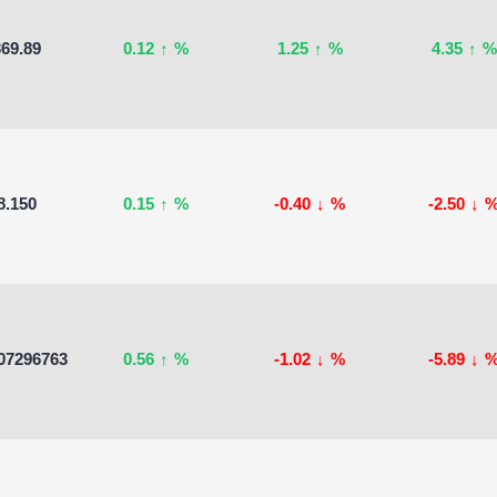
69.89
0.12
↑
%
1.25
↑
%
4.35
↑
%
8.150
0.15
↑
%
-0.40
↓
%
-2.50
↓
07296763
0.56
↑
%
-1.02
↓
%
-5.89
↓