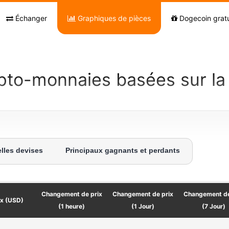
Échanger
Graphiques de pièces
Dogecoin gratu
pto-monnaies basées sur la c
lles devises
Principaux gagnants et perdants
Changement de prix
Changement de prix
Changement de
ix (USD)
(1 heure)
(1 Jour)
(7 Jour)