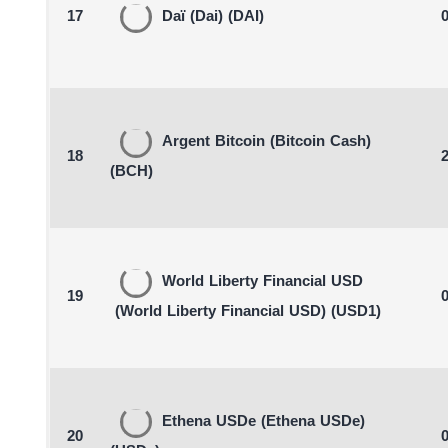
17
Daï
(Dai)
(DAI)
0
Argent Bitcoin
(Bitcoin Cash)
18
2
(BCH)
World Liberty Financial USD
19
0
(World Liberty Financial USD)
(USD1)
Ethena USDe
(Ethena USDe)
20
0