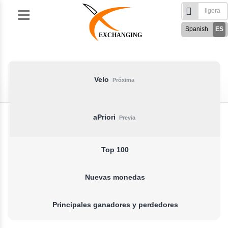
Skip
to
Spanish
ES
content
EXCHANGING
English
EN
Türkçe
TR
Русский
RU
Velo
Próxima
German
DE
French
FR
aPriori
Previa
فارسی
FA
العربی
AR
Top 100
Nuevas monedas
Principales ganadores y perdedores