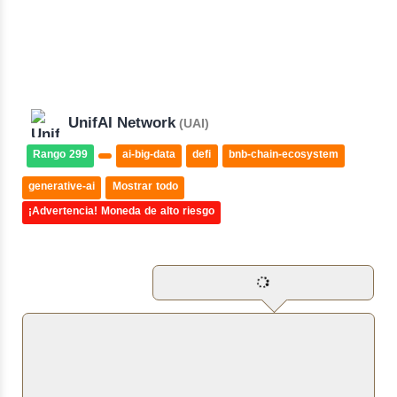
UnifAI Network
(UAI)
Rango 299
ai-big-data
defi
bnb-chain-ecosystem
generative-ai
Mostrar todo
¡Advertencia! Moneda de alto riesgo