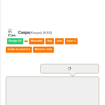
Caspa
(Kaspa) (KAS)
Rango 63
Mineable
dag
pow
layer-1
made-in-america
Mostrar todo