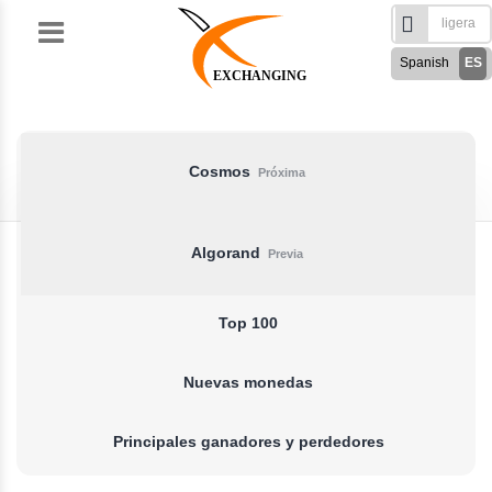
Skip
to
Spanish
ES
content
EXCHANGING
English
EN
Türkçe
TR
Русский
RU
Cosmos
Próxima
German
DE
French
FR
Algorand
Previa
فارسی
FA
العربی
AR
Top 100
Nuevas monedas
Principales ganadores y perdedores