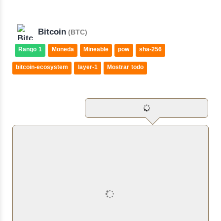
Bitcoin
(BTC)
Rango 1
Moneda
Mineable
pow
sha-256
bitcoin-ecosystem
layer-1
Mostrar todo