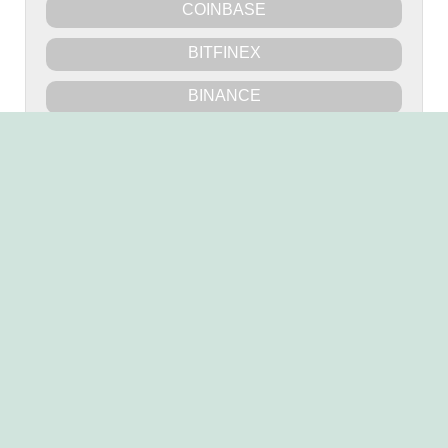
COINBASE
BITFINEX
BINANCE
BITTREX
POLONIEX
KRAKEN
BITMEX
HITBTC
Mercados Bitcoin/Euro