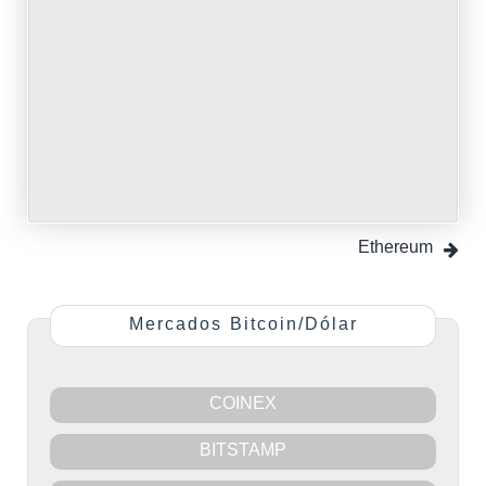
Cryptocurrency
Full List
&
Cryptocurrency
Price
Ethereum
Charts –
Exchanging.app
Mercados Bitcoin/Dólar
COINEX
BITSTAMP