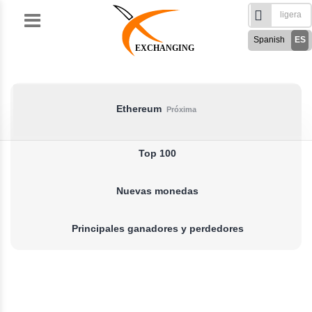
Skip
to
Spanish
ES
content
EXCHANGING
English
EN
Türkçe
TR
Русский
RU
Ethereum
Próxima
German
DE
French
FR
Top 100
فارسی
FA
Nuevas monedas
العربی
AR
Principales ganadores y perdedores