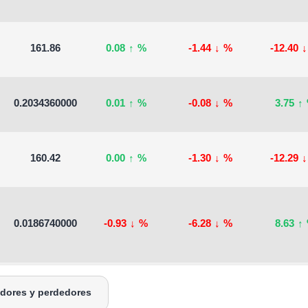
161.86
0.08
↑
%
-1.44
↓
%
-12.40
↓
0.2034360000
0.01
↑
%
-0.08
↓
%
3.75
↑
160.42
0.00
↑
%
-1.30
↓
%
-12.29
↓
0.0186740000
-0.93
↓
%
-6.28
↓
%
8.63
↑
adores y perdedores