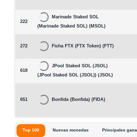
Marinade Staked SOL
222
(Marinade Staked SOL)
(MSOL)
272
Ficha FTX
(FTX Token)
(FTT)
JPool Staked SOL (JSOL)
618
(JPool Staked SOL (JSOL))
(JSOL)
651
Bonfida
(Bonfida)
(FIDA)
Top 100
Nuevas monedas
Principales gan