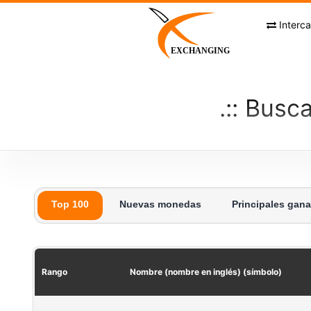
Skip
to
Interc
content
EXCHANGING
Busca
Top 100
Nuevas monedas
Principales gan
Rango
Nombre (nombre en inglés) (símbolo)