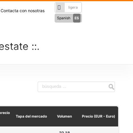
Contacta con nosotras
Spanish
ES
English
EN
Türkçe
TR
estate
RU
Русский
German
DE
French
FR
فارسی
FA
العربی
AR
precio
Tapa del mercado
Volumen
Precio (EUR - Euro)
)