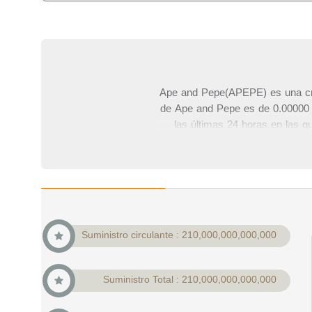
Ape and Pepe(APEPE) es una crip
de Ape and Pepe es de 0.00000 
las últimas 24 horas en las q
capitalización de mercado de Ap
del mercado de criptomonedas. E
Pepe de los principales interca
Suministro circulante : 210,000,000,000,000
Suministro Total : 210,000,000,000,000