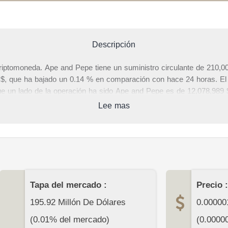
Descripción
tomoneda. Ape and Pepe tiene un suministro circulante de 210,000
$, que ha bajado un 0.14 % en comparación con hace 24 horas. El 
ue un lado de la operación ha sido Ape and Pepe es de 12,078,989 $
e and Pepe (el valor de todos los Ape and Pepes en circulación) es
Lee mas
n esta página, puede encontrar datos completos de Ape and Pepe 
mbios. Escriba sus comentarios sobre Ape and Pepe u otras criptom
esta página.
Tapa del mercado :
Precio :
195.92 Millón De Dólares
0.00000
(0.01% del mercado)
(
0.0000