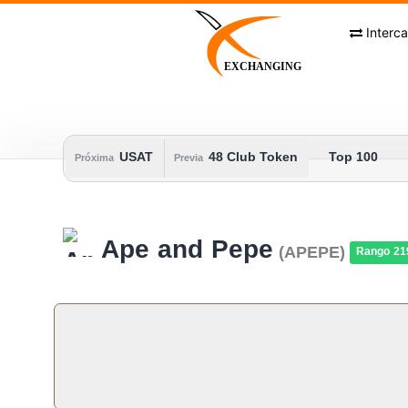
Skip
to
Interc
content
EXCHANGING
USAT
48 Club Token
Top 100
Próxima
Previa
Ape and Pepe
(APEPE)
Rango 21