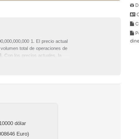
D
C
C
Po
din
,000,000,000 1. El precio actual
volumen total de operaciones de
. Con los precios actuales, la
 de 195,923,281 $, que es el 0 %
y gráficos de precios de Ape and
onedas en la sección inferior de
10000
dólar
008646
Euro)