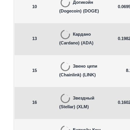
Догикойн
10
0.069
(Dogecoin)
(DOGE)
Кардано
13
0.198
(Cardano)
(ADA)
Звено цепи
15
8.
(Chainlink)
(LINK)
Звездный
16
0.160
(Stellar)
(XLM)