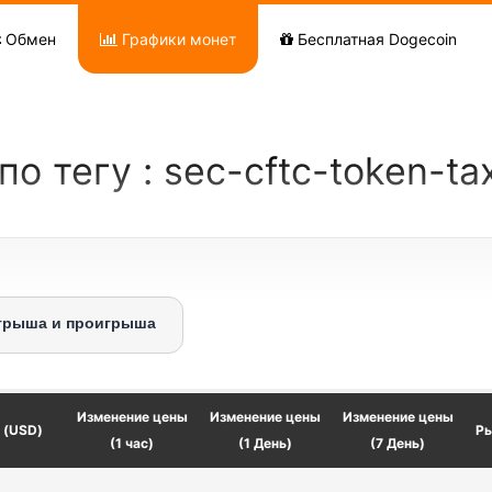
Обмен
Графики монет
Бесплатная Dogecoin
по тегу : sec-cftc-token-t
грыша и проигрыша
Изменение цены
Изменение цены
Изменение цены
 (USD)
Ры
(1 час)
(1 День)
(7 День)