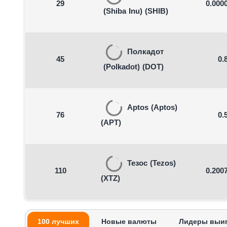
29
0.000
(Shiba Inu)
(SHIB)
Полкадот
45
0.
(Polkadot)
(DOT)
Aptos
(Aptos)
76
0.
(APT)
Тезос
(Tezos)
110
0.200
(XTZ)
100 лучших
Новые валюты
Лидеры выи