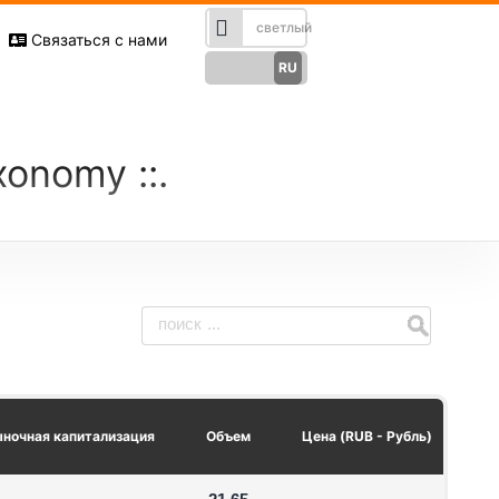
Связаться с нами
RU
Русский
English
EN
axonomy
Türkçe
TR
German
DE
French
FR
Spanish
ES
فارسی
FA
العربی
AR
ночная капитализация
Объем
Цена (RUB - Рубль)