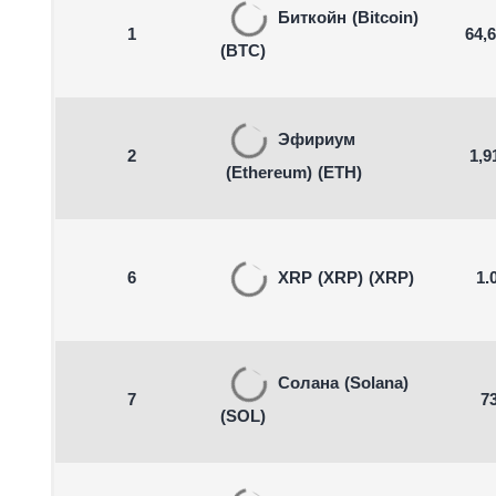
Биткойн
(Bitcoin)
1
64,
(BTC)
Эфириум
2
1,9
(Ethereum)
(ETH)
6
XRP
(XRP)
(XRP)
1.
Солана
(Solana)
7
73
(SOL)