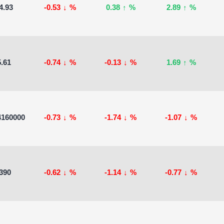
4.93
-0.53
↓
%
0.38
↑
%
2.89
↑
%
.61
-0.74
↓
%
-0.13
↓
%
1.69
↑
%
4160000
-0.73
↓
%
-1.74
↓
%
-1.07
↓
%
390
-0.62
↓
%
-1.14
↓
%
-0.77
↓
%