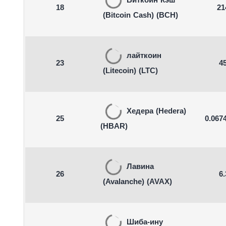
Биткойн Кэш
18
21
(Bitcoin Cash)
(BCH)
лайткоин
23
45
(Litecoin)
(LTC)
Хедера
(Hedera)
25
0.067
(HBAR)
Лавина
26
6.
(Avalanche)
(AVAX)
Шиба-ину