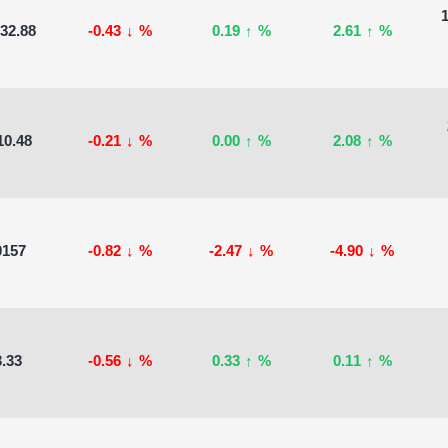
632.88
-0.43
↓
%
0.19
↑
%
2.61
↑
%
10.48
-0.21
↓
%
0.00
↑
%
2.08
↑
%
0157
-0.82
↓
%
-2.47
↓
%
-4.90
↓
%
.33
-0.56
↓
%
0.33
↑
%
0.11
↑
%