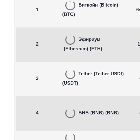
Биткойн
(Bitcoin)
1
6
(BTC)
Эфириум
2
1
(Ethereum)
(ETH)
Tether
(Tether USDt)
3
(USDT)
4
БНБ
(BNB)
(BNB)