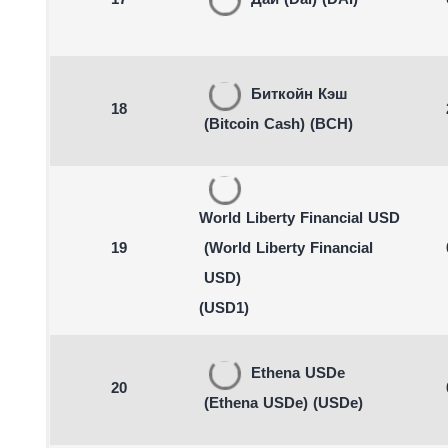
17
Дай
(Dai)
(DAI)
Биткойн Кэш
18
(Bitcoin Cash)
(BCH)
World Liberty Financial USD
19
(World Liberty Financial
USD)
(USD1)
Ethena USDe
20
(Ethena USDe)
(USDe)