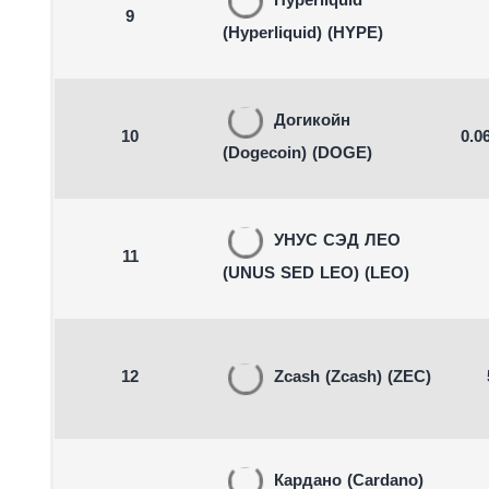
Hyperliquid
9
(Hyperliquid)
(HYPE)
Догикойн
10
0.0
(Dogecoin)
(DOGE)
УНУС СЭД ЛЕО
11
(UNUS SED LEO)
(LEO)
12
Zcash
(Zcash)
(ZEC)
Кардано
(Cardano)