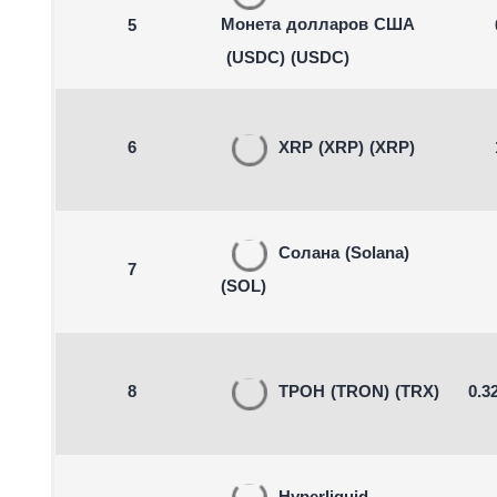
Монета долларов США
5
(USDC)
(USDC)
6
XRP
(XRP)
(XRP)
Солана
(Solana)
7
(SOL)
8
ТРОН
(TRON)
(TRX)
0.3