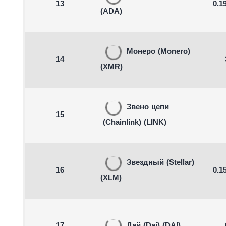
13
0.1
(ADA)
Монеро
(Monero)
14
(XMR)
Звено цепи
15
(Chainlink)
(LINK)
Звездный
(Stellar)
16
0.1
(XLM)