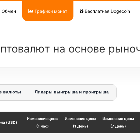
Обмен
Графики монет
Бесплатная Dogecoin
птовалют на основе рыно
е валюты
Лидеры выигрыша и проигрыша
Изменение цены
Изменение цены
Изменение цены
на (USD)
(1 час)
(1 День)
(7 День)