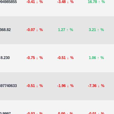
994985855
-0.41
↓
%
-3.48
↓
%
16.78
↑
%
368.82
-0.07
↓
%
1.27
↑
%
3.21
↑
%
8.230
-0.75
↓
%
-0.51
↓
%
1.06
↑
%
597740633
-0.51
↓
%
-1.96
↓
%
-7.36
↓
%