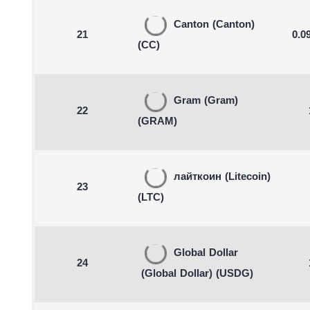
Canton
(Canton)
21
0.0
(CC)
Gram
(Gram)
22
(GRAM)
лайткоин
(Litecoin)
23
(LTC)
Global Dollar
24
(Global Dollar)
(USDG)