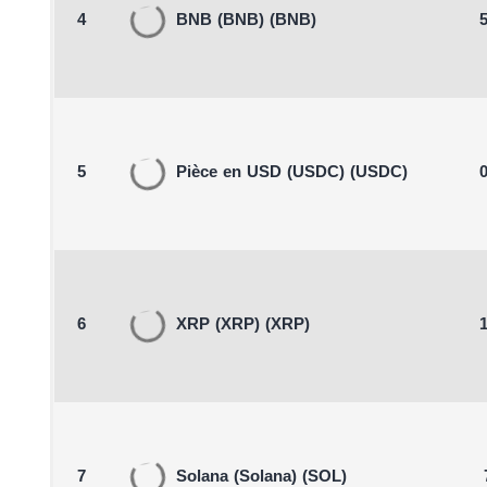
4
BNB
(BNB)
(BNB)
5
5
Pièce en USD
(USDC)
(USDC)
0
6
XRP
(XRP)
(XRP)
1
7
Solana
(Solana)
(SOL)