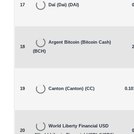
17
Daï
(Dai)
(DAI)
0
Argent Bitcoin
(Bitcoin Cash)
18
2
(BCH)
19
Canton
(Canton)
(CC)
0.10
World Liberty Financial USD
20
0