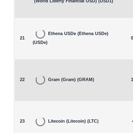
(World Liberty Financial USD)
(USD1)
Ethena USDe
(Ethena USDe)
21
0
(USDe)
22
Gram
(Gram)
(GRAM)
1
23
Litecoin
(Litecoin)
(LTC)