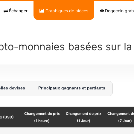
Échanger
Graphiques de pièces
Dogecoin gratu
pto-monnaies basées sur la c
lles devises
Principaux gagnants et perdants
Changement de prix
Changement de prix
Changement de
ix (USD)
(1 heure)
(1 Jour)
(7 Jour)