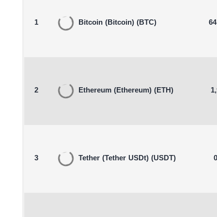
1
Bitcoin
(Bitcoin)
(BTC)
64
2
Ethereum
(Ethereum)
(ETH)
1
3
Tether
(Tether USDt)
(USDT)
0