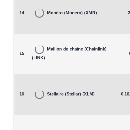
14
Monéro
(Monero)
(XMR)
3
Maillon de chaîne
(Chainlink)
15
(LINK)
16
Stellaire
(Stellar)
(XLM)
0.16