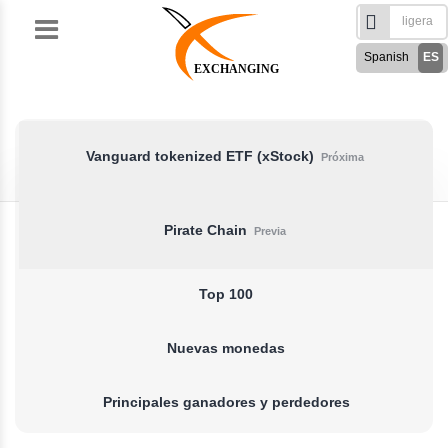
Skip
to
Spanish
ES
content
EXCHANGING
English
EN
Türkçe
TR
Русский
RU
Vanguard tokenized ETF (xStock)
Próxima
German
DE
French
FR
Pirate Chain
Previa
فارسی
FA
العربی
AR
Top 100
Nuevas monedas
Principales ganadores y perdedores