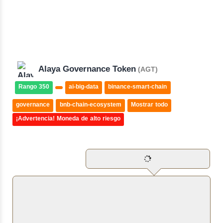
Alaya Governance Token
(AGT)
Rango 350
ai-big-data
binance-smart-chain
governance
bnb-chain-ecosystem
Mostrar todo
¡Advertencia! Moneda de alto riesgo