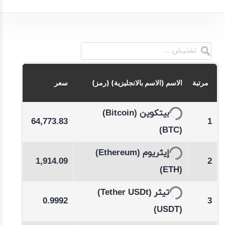
تغ
مرتبة
الاسم (الاسم بالانجليزية) (رمز)
سعر
(1 ساعة)
-0.14
(Bitcoin)
بيتكوين
64,773.83
1
%
(BTC)
-0.38
(Ethereum)
إيثريوم
1,914.09
2
%
(ETH)
(Tether USDt)
تيثر
01
0.9992
3
(USDT)