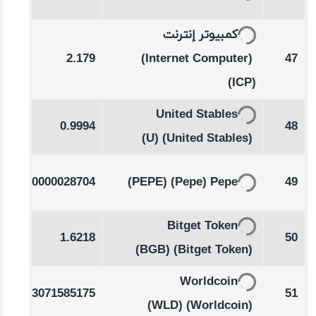
%
كمبيوتر إنترنت
-0.04
2.179
(Internet Computer)
47
%
(ICP)
United Stables
00
0.9994
48
(U)
(United Stables)
-0.30
0.0000028704
(PEPE)
(Pepe)
Pepe
49
%
-1.05
Bitget Token
1.6218
50
%
(BGB)
(Bitget Token)
-0.59
Worldcoin
0.3071585175
51
%
(WLD)
(Worldcoin)