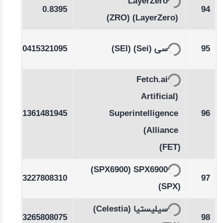
-1.30
LayerZero
0.8395
94
%
(ZRO)
(LayerZero)
-0.19
0.0415321095
(SEI)
(Sei)
سی
95
%
Fetch.ai
(Artificial
-0.21
0.1361481945
Superintelligence
96
%
Alliance)
(FET)
-0.59
(SPX6900)
SPX6900
0.3227808310
97
%
(SPX)
-0.50
(Celestia)
سيليستيا
0.3265808075
98