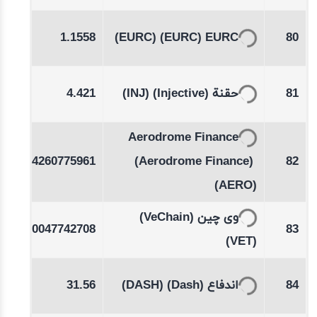
05
1.1558
(EURC)
(EURC)
EURC
80
-0.28
4.421
(INJ)
(Injective)
حقنة
81
%
Aerodrome Finance
-1.08
0.4260775961
(Aerodrome Finance)
82
%
(AERO)
-0.21
(VeChain)
وی چین
0.0047742708
83
%
(VET)
-0.36
31.56
(DASH)
(Dash)
اندفاع
84
%