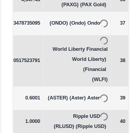
4,347.43
36
%
(PAXG)
(PAX Gold)
-0.15
0.3478735095
(ONDO)
(Ondo)
Ondo
37
%
World Liberty Financial
(World Liberty
11
0.0517523791
38
Financial)
(WLFI)
-0.12
0.6001
(ASTER)
(Aster)
Aster
39
%
Ripple USD
01
1.0000
40
(RLUSD)
(Ripple USD)