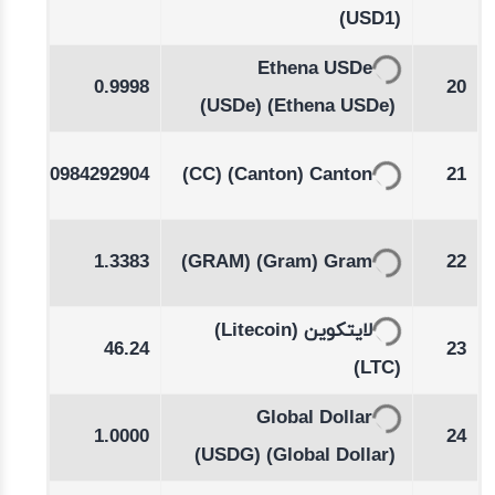
(USD1)
Ethena USDe
00
0.9998
20
(USDe)
(Ethena USDe)
-1.33
0.0984292904
(CC)
(Canton)
Canton
21
%
-0.40
1.3383
(GRAM)
(Gram)
Gram
22
%
(Litecoin)
لايتكوين
21
46.24
23
(LTC)
Global Dollar
00
1.0000
24
(USDG)
(Global Dollar)