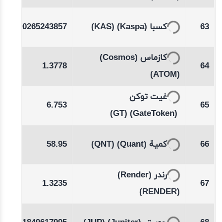
-0.13
0.0265243857
(KAS)
(Kaspa)
کسبا
63
%
(Cosmos)
کازماس
05
1.3778
64
(ATOM)
-0.04
غيت توكن
6.753
65
%
(GT)
(GateToken)
-0.31
58.95
(QNT)
(Quant)
كمية
66
%
-0.02
(Render)
رندر
1.3235
67
%
(RENDER)
-0.42