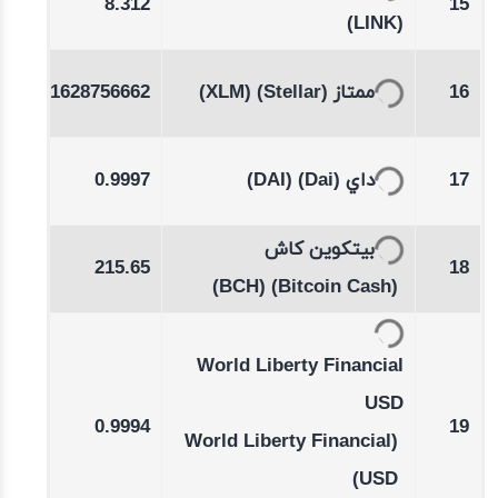
8.312
15
%
(LINK)
-0.37
0.1628756662
(XLM)
(Stellar)
ممتاز
16
%
01
0.9997
(DAI)
(Dai)
داي
17
بيتكوين كاش
06
215.65
18
(BCH)
(Bitcoin Cash)
World Liberty Financial
USD
01
0.9994
19
(World Liberty Financial
USD)