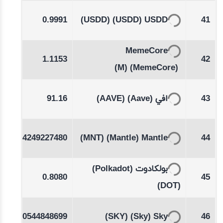
00
0.9991
(USDD)
(USDD)
USDD
41
MemeCore
94
1.1153
42
(M)
(MemeCore)
-0.47
91.16
(AAVE)
(Aave)
افي
43
%
01
0.4249227480
(MNT)
(Mantle)
Mantle
44
-0.24
(Polkadot)
بولكادوت
0.8080
45
%
(DOT)
-0.06
0.0544848699
(SKY)
(Sky)
Sky
46