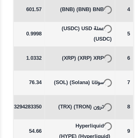
-0.18
601.57
(BNB)
(BNB)
BNB
4
%
(USDC)
عملة USD
00
0.9998
5
(USDC)
-0.34
1.0332
(XRP)
(XRP)
XRP
6
%
-0.07
76.34
(SOL)
(Solana)
سولانا
7
%
07
0.3294283350
(TRX)
(TRON)
ترون
8
-0.23
Hyperliquid
54.66
9
%
(HYPE)
(Hyperliquid)