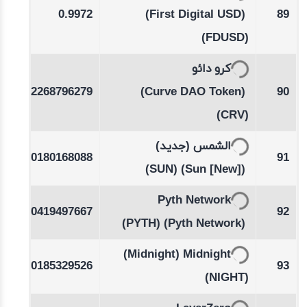
-0.01
0.9972
(First Digital USD)
89
%
(FDUSD)
کرو دائو
-0.14
0.2268796279
(Curve DAO Token)
90
%
(CRV)
-0.03
الشمس (جديد)
0.0180168088
91
%
(SUN)
(Sun [New])
-0.42
Pyth Network
0.0419497667
92
%
(PYTH)
(Pyth Network)
-0.24
(Midnight)
Midnight
0.0185329526
93
%
(NIGHT)