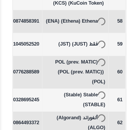
%
(KCS)
(KuCoin Token)
-0.41
0.0874858391
(ENA)
(Ethena)
Ethena
58
%
03
0.1045052520
(JST)
(JUST)
فقط
59
POL (prev. MATIC)
15
0.0776288589
(POL (prev. MATIC))
60
(POL)
-0.22
(Stable)
Stable
0.0328695245
61
%
(STABLE)
-0.58
(Algorand)
ألغوراند
0.0864493372
62
%
(ALGO)