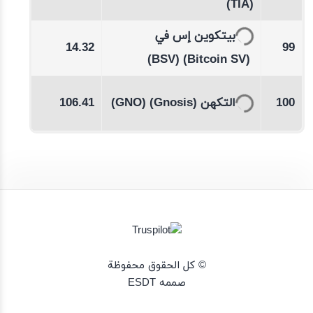
%
(TIA)
-0.09
بيتكوين إس في
14.32
99
%
(BSV)
(Bitcoin SV)
09
106.41
(GNO)
(Gnosis)
التكهن
100
© كل الحقوق محفوظة
صممه ESDT