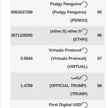
Pudgy Penguins
11
0.0063437288
(Pudgy Penguins)
85
(PENGU)
-0.67
(ether.fi)
ether.fi
0.3871329285
86
%
(ETHFI)
Virtuals Protocol
-0.42
0.5644
(Virtuals Protocol)
87
%
(VIRTUAL)
ترامب
-0.31
1.4789
(OFFICIAL TRUMP)
88
%
(TRUMP)
First Digital USD