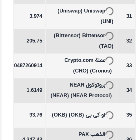
-0.11
(Uniswap)
Uniswap
3.974
31
%
(UNI)
-0.28
(Bittensor)
Bittensor
205.75
32
%
(TAO)
-0.33
عملة Crypto.com
0.0487260914
33
%
(CRO)
(Cronos)
-0.56
بروتوكول NEAR
1.6149
34
%
(NEAR)
(NEAR Protocol)
12
93.76
(OKB)
(OKB)
او کی بی
35
-0.04
الذهب PAX