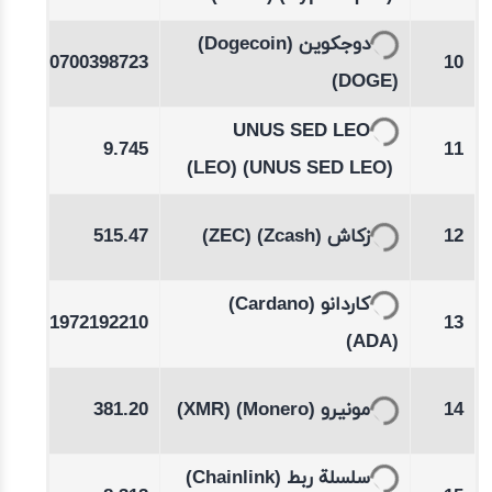
-0.14
(Dogecoin)
دوجكوين
0.0700398723
10
%
(DOGE)
-0.02
UNUS SED LEO
9.745
11
%
(LEO)
(UNUS SED LEO)
82
515.47
(ZEC)
(Zcash)
زكاش
12
-0.48
(Cardano)
كاردانو
0.1972192210
13
%
(ADA)
19
381.20
(XMR)
(Monero)
مونيرو
14
-0.23
(Chainlink)
سلسلة ربط