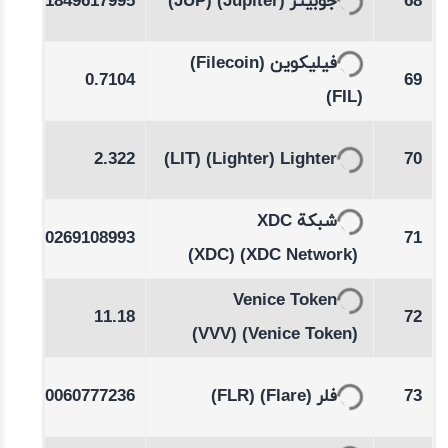
0.1849617995
(JUP)
(Jupiter)
جوبيتر
68
%
-0.17
(Filecoin)
فيليكوين
0.7104
69
%
(FIL)
03
2.322
(LIT)
(Lighter)
Lighter
70
شبكة XDC
00
0.0269108993
71
(XDC)
(XDC Network)
Venice Token
00
11.18
72
(VVV)
(Venice Token)
-0.26
0.0060777236
(FLR)
(Flare)
فلر
73
%