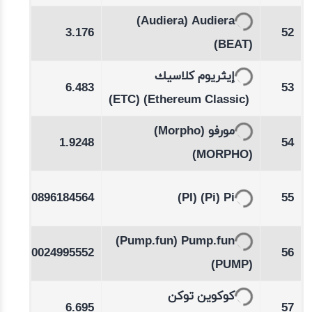
-3.54
(Audiera)
Audiera
3.176
52
%
(BEAT)
-0.23
إيثريوم كلاسيك
6.483
53
%
(ETC)
(Ethereum Classic)
-0.13
(Morpho)
مورفو
1.9248
54
%
(MORPHO)
49
0.0896184564
(PI)
(Pi)
Pi
55
(Pump.fun)
Pump.fun
41
0.0024995552
56
(PUMP)
-0.20
کوکوین توکن
6.695
57