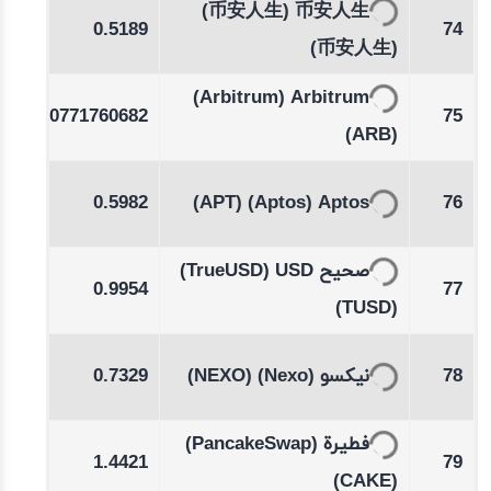
(币安人生)
币安人生
88
0.5189
74
(币安人生)
-0.80
(Arbitrum)
Arbitrum
0.0771760682
75
%
(ARB)
-0.27
0.5982
(APT)
(Aptos)
Aptos
76
%
(TrueUSD)
صحيح USD
03
0.9954
77
(TUSD)
-0.59
0.7329
(NEXO)
(Nexo)
نيكسو
78
%
(PancakeSwap)
فطيرة
29
1.4421
79
(CAKE)