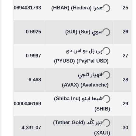
-0.12
0.0694081793
(HBAR)
(Hedera)
هدرا
25
%
-0.08
0.6925
(SUI)
(Sui)
سوي
26
%
پی پَل یو اس دی
00
0.9997
27
(PYUSD)
(PayPal USD)
-0.23
انهيار ثلجي
6.468
28
%
(AVAX)
(Avalanche)
-0.12
(Shiba Inu)
شبعا اينو
0.0000046169
29
%
(SHIB)
-0.08
(Tether Gold)
تِدِر گُلد
4,331.07
30
%
(XAUt)