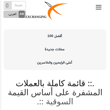
p
o
العربی
AR
t
EXCHANGING
English
EN
Türkçe
TR
أفضل 100
Русский
RU
German
DE
عملات جديدة
French
FR
Spanish
ES
أعلى الرابحين والخاسرين
فارسی
FA
قائمة كاملة بالعملات
المشفرة على أساس القيمة
السوقية