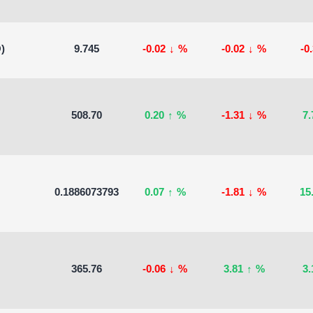
)
9.745
-0.02
↓
%
-0.02
↓
%
-0
508.70
0.20
↑
%
-1.31
↓
%
7
0.1886073793
0.07
↑
%
-1.81
↓
%
15
365.76
-0.06
↓
%
3.81
↑
%
3