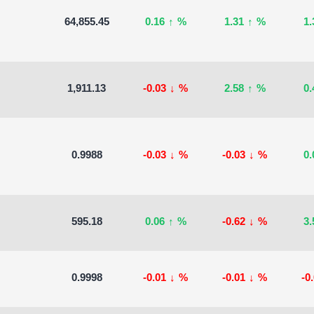
64,855.45
0.16
↑
%
1.31
↑
%
1
1,911.13
-0.03
↓
%
2.58
↑
%
0
0.9988
-0.03
↓
%
-0.03
↓
%
0
595.18
0.06
↑
%
-0.62
↓
%
3
0.9998
-0.01
↓
%
-0.01
↓
%
-0