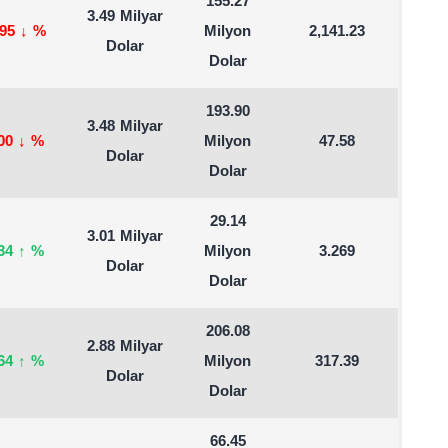
155.27
3.49 Milyar
.95
↓
%
Milyon
2,141.23
Dolar
Dolar
193.90
3.48 Milyar
.00
↓
%
Milyon
47.58
Dolar
Dolar
29.14
3.01 Milyar
.34
↑
%
Milyon
3.269
Dolar
Dolar
206.08
2.88 Milyar
.64
↑
%
Milyon
317.39
Dolar
Dolar
66.45