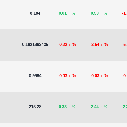
8.184
0.01
↑
%
0.53
↑
%
-1
0.1621863435
-0.22
↓
%
-2.54
↓
%
-5
0.9994
-0.03
↓
%
-0.03
↓
%
-0
215.28
0.33
↑
%
2.44
↑
%
2