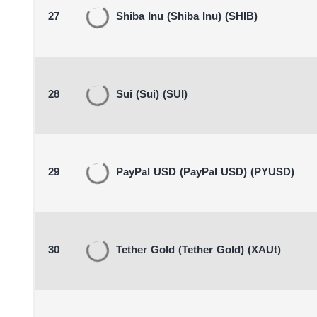
27
Shiba Inu
(Shiba Inu)
(SHIB)
28
Sui
(Sui)
(SUI)
29
PayPal USD
(PayPal USD)
(PYUSD)
30
Tether Gold
(Tether Gold)
(XAUt)