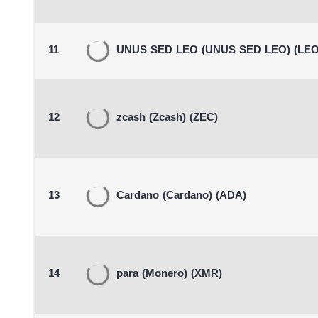
11
UNUS SED LEO
(UNUS SED LEO)
(LEO
12
zcash
(Zcash)
(ZEC)
13
Cardano
(Cardano)
(ADA)
14
para
(Monero)
(XMR)