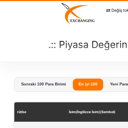
Skip
to
Değiş to
content
EXCHANGING
Piyasa Değerine
Sonraki 100 Para Birimi
En iyi 100
Yeni Para
rütbe
İsim(İngilizce İsim)(Sembol)