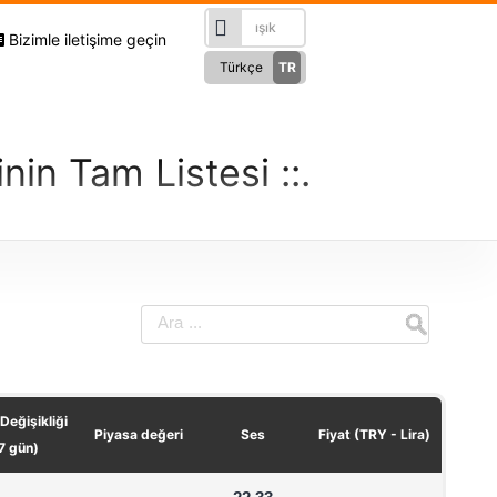
Bizimle iletişime geçin
Türkçe
TR
English
EN
RU
inin Tam Listesi
Русский
German
DE
French
FR
Spanish
ES
فارسی
FA
العربی
AR
 Değişikliği
Piyasa değeri
Ses
Fiyat (TRY - Lira)
7 gün)