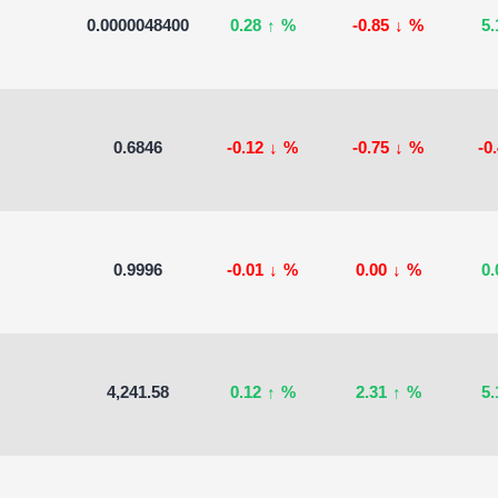
0.0000048400
0.28
↑
%
-0.85
↓
%
5
0.6846
-0.12
↓
%
-0.75
↓
%
-0
0.9996
-0.01
↓
%
0.00
↓
%
0
4,241.58
0.12
↑
%
2.31
↑
%
5