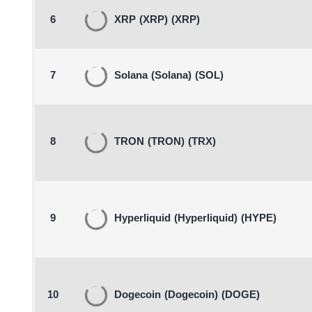
6
XRP
(XRP)
(XRP)
7
Solana
(Solana)
(SOL)
8
TRON
(TRON)
(TRX)
9
Hyperliquid
(Hyperliquid)
(HYPE)
10
Dogecoin
(Dogecoin)
(DOGE)