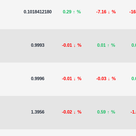
0.1018412180
0.29
↑
%
-7.16
↓
%
-1
0.9993
-0.01
↓
%
0.01
↑
%
0
0.9996
-0.01
↓
%
-0.03
↓
%
0
1.3956
-0.02
↓
%
0.59
↑
%
-1