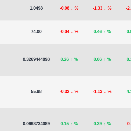
1.0498
-0.08
↓
%
-1.33
↓
%
-2
74.00
-0.04
↓
%
0.46
↑
%
0
0.3269444898
0.26
↑
%
0.06
↑
%
0
55.98
-0.32
↓
%
-1.13
↓
%
4
0.0698734089
0.15
↑
%
0.39
↑
%
-0