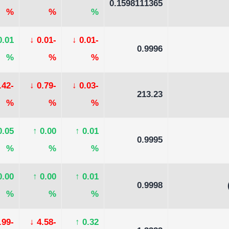
0.1598111365
%
%
%
0.01
↓
-0.01
↓
-0.01
0.9996
%
%
%
-0.42
↓
-0.79
↓
-0.03
213.23
%
%
%
0.05
↑
0.00
↑
0.01
0.9995
%
%
%
0.00
↑
0.00
↑
0.01
0.9998
%
%
%
-4.99
↓
-4.58
↑
0.32