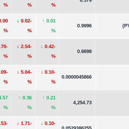
6.379
%
%
%
0.00
↓
-0.02
↑
0.01
0.9996
%
%
%
-2.70
↓
-2.54
↓
-0.42
0.6698
%
%
%
-2.09
↓
-5.04
↓
-0.10
0.0000045866
%
%
%
4.57
↑
0.36
↑
0.21
4,254.73
%
%
%
-3.53
↓
-1.71
↓
-0.10
0.0529386255