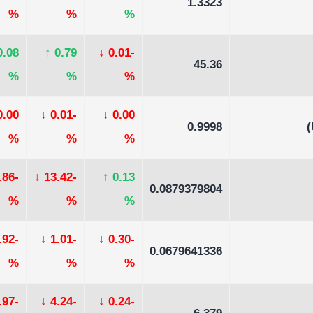
1.3323
%
%
%
0.08
↑
0.79
↓
-0.01
45.36
%
%
%
0.00
↓
-0.01
↓
0.00
0.9998
%
%
%
-26.86
↓
-13.42
↑
0.13
0.0879379804
%
%
%
-0.92
↓
-1.01
↓
-0.30
0.0679641336
%
%
%
-0.97
↓
-4.24
↓
-0.24