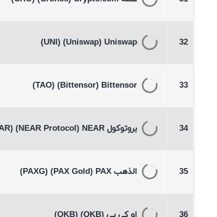
(UNI)
(Uniswap)
Uniswap
32
(TAO)
(Bittensor)
Bittensor
33
34
بروتوكول NEAR
(NEAR Protocol)
(NEAR)
35
الذهب PAX
(PAX Gold)
(PAXG)
36
او کی بی
(OKB)
(OKB)