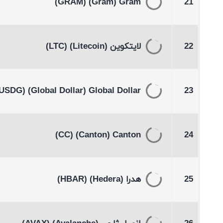
(GRAM)
(Gram)
Gram
21
22
لايتكوين
(Litecoin)
(LTC)
(USDG)
(Global Dollar)
Global Dollar
23
(CC)
(Canton)
Canton
24
25
هدرا
(Hedera)
(HBAR)