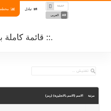
تبادل
مخططا
AR
العربی
English
EN
Türkçe
TR
قائمة كاملة 
RU
Русский
German
DE
French
FR
Spanish
ES
FA
فارسی
مرتبة
الاسم (الاسم بالانجليزية) (رمز)