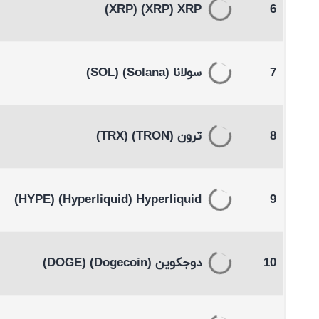
(XRP)
(XRP)
XRP
6
7
سولانا
(Solana)
(SOL)
8
ترون
(TRON)
(TRX)
(HYPE)
(Hyperliquid)
Hyperliquid
9
10
دوجكوين
(Dogecoin)
(DOGE)