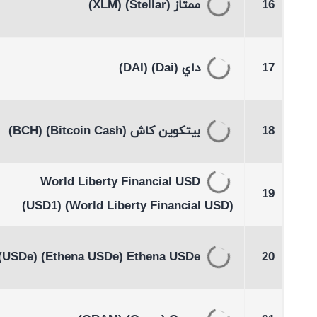
16
ممتاز
(Stellar)
(XLM)
17
داي
(Dai)
(DAI)
18
بيتكوين كاش
(Bitcoin Cash)
(BCH)
World Liberty Financial USD
19
(USD1)
(World Liberty Financial USD)
(USDe)
(Ethena USDe)
Ethena USDe
20