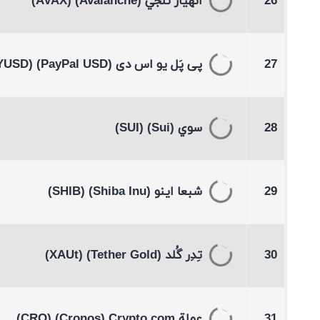
26
انهيار ثلجي
(Avalanche)
(AVAX)
27
پی پَل یو اس دی
(PayPal USD)
(PYUSD)
28
سوي
(Sui)
(SUI)
29
شبعا اينو
(Shiba Inu)
(SHIB)
30
تِدِر گُلد
(Tether Gold)
(XAUt)
31
عملة Crypto.com
(Cronos)
(CRO)