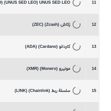
(LEO)
(UNUS SED LEO)
UNUS SED LEO
11
12
زكاش
(Zcash)
(ZEC)
13
كاردانو
(Cardano)
(ADA)
14
مونيرو
(Monero)
(XMR)
15
سلسلة ربط
(Chainlink)
(LINK)